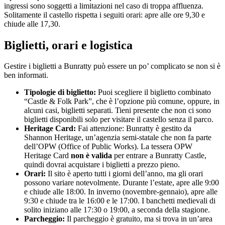
ingressi sono soggetti a limitazioni nel caso di troppa affluenza.
Solitamente il castello rispetta i seguiti orari: apre alle ore 9,30 e
chiude alle 17,30.
Biglietti, orari e logistica
Gestire i biglietti a Bunratty può essere un po’ complicato se non si è
ben informati.
Tipologie di biglietto:
Puoi scegliere il biglietto combinato
“Castle & Folk Park”, che è l’opzione più comune, oppure, in
alcuni casi, biglietti separati. Tieni presente che non ci sono
biglietti disponibili solo per visitare il castello senza il parco.
Heritage Card:
Fai attenzione: Bunratty è gestito da
Shannon Heritage, un’agenzia semi-statale che non fa parte
dell’OPW (Office of Public Works). La tessera OPW
Heritage Card
non è valida
per entrare a Bunratty Castle,
quindi dovrai acquistare i biglietti a prezzo pieno.
Orari:
Il sito è aperto tutti i giorni dell’anno, ma gli orari
possono variare notevolmente. Durante l’estate, apre alle 9:00
e chiude alle 18:00. In inverno (novembre-gennaio), apre alle
9:30 e chiude tra le 16:00 e le 17:00. I banchetti medievali di
solito iniziano alle 17:30 o 19:00, a seconda della stagione.
Parcheggio:
Il parcheggio è gratuito, ma si trova in un’area