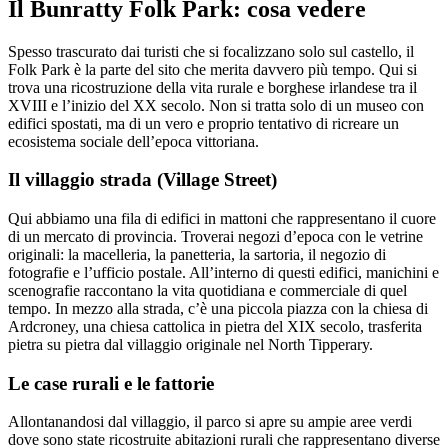
Il Bunratty Folk Park: cosa vedere
Spesso trascurato dai turisti che si focalizzano solo sul castello, il
Folk Park è la parte del sito che merita davvero più tempo. Qui si
trova una ricostruzione della vita rurale e borghese irlandese tra il
XVIII e l’inizio del XX secolo. Non si tratta solo di un museo con
edifici spostati, ma di un vero e proprio tentativo di ricreare un
ecosistema sociale dell’epoca vittoriana.
Il villaggio strada (Village Street)
Qui abbiamo una fila di edifici in mattoni che rappresentano il cuore
di un mercato di provincia. Troverai negozi d’epoca con le vetrine
originali: la macelleria, la panetteria, la sartoria, il negozio di
fotografie e l’ufficio postale. All’interno di questi edifici, manichini e
scenografie raccontano la vita quotidiana e commerciale di quel
tempo. In mezzo alla strada, c’è una piccola piazza con la chiesa di
Ardcroney, una chiesa cattolica in pietra del XIX secolo, trasferita
pietra su pietra dal villaggio originale nel North Tipperary.
Le case rurali e le fattorie
Allontanandosi dal villaggio, il parco si apre su ampie aree verdi
dove sono state ricostruite abitazioni rurali che rappresentano diverse