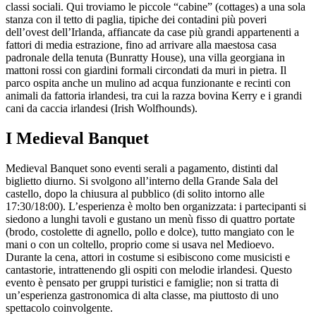
classi sociali. Qui troviamo le piccole “cabine” (cottages) a una sola
stanza con il tetto di paglia, tipiche dei contadini più poveri
dell’ovest dell’Irlanda, affiancate da case più grandi appartenenti a
fattori di media estrazione, fino ad arrivare alla maestosa casa
padronale della tenuta (Bunratty House), una villa georgiana in
mattoni rossi con giardini formali circondati da muri in pietra. Il
parco ospita anche un mulino ad acqua funzionante e recinti con
animali da fattoria irlandesi, tra cui la razza bovina Kerry e i grandi
cani da caccia irlandesi (Irish Wolfhounds).
I Medieval Banquet
Medieval Banquet sono eventi serali a pagamento, distinti dal
biglietto diurno. Si svolgono all’interno della Grande Sala del
castello, dopo la chiusura al pubblico (di solito intorno alle
17:30/18:00). L’esperienza è molto ben organizzata: i partecipanti si
siedono a lunghi tavoli e gustano un menù fisso di quattro portate
(brodo, costolette di agnello, pollo e dolce), tutto mangiato con le
mani o con un coltello, proprio come si usava nel Medioevo.
Durante la cena, attori in costume si esibiscono come musicisti e
cantastorie, intrattenendo gli ospiti con melodie irlandesi. Questo
evento è pensato per gruppi turistici e famiglie; non si tratta di
un’esperienza gastronomica di alta classe, ma piuttosto di uno
spettacolo coinvolgente.