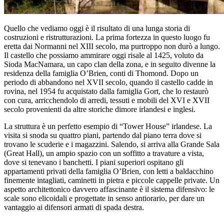
Quello che vediamo oggi è il risultato di una lunga storia di
costruzioni e ristrutturazioni. La prima fortezza in questo luogo fu
eretta dai Normanni nel XIII secolo, ma purtroppo non durò a lungo.
Il castello che possiamo ammirare oggi risale al 1425, voluto da
Sioda MacNamara, un capo clan della zona, e in seguito divenne la
residenza della famiglia O’Brien, conti di Thomond. Dopo un
periodo di abbandono nel XVII secolo, quando il castello cadde in
rovina, nel 1954 fu acquistato dalla famiglia Gort, che lo restaurò
con cura, arricchendolo di arredi, tessuti e mobili del XVI e XVII
secolo provenienti da altre storiche dimore irlandesi e inglesi.
La struttura è un perfetto esempio di “Tower House” irlandese. La
visita si snoda su quattro piani, partendo dal piano terra dove si
trovano le scuderie e i magazzini. Salendo, si arriva alla Grande Sala
(Great Hall), un ampio spazio con un soffitto a travature a vista,
dove si tenevano i banchetti. I piani superiori ospitano gli
appartamenti privati della famiglia O’Brien, con letti a baldacchino
finemente intagliati, caminetti in pietra e piccole cappelle private. Un
aspetto architettonico davvero affascinante è il sistema difensivo: le
scale sono elicoidali e progettate in senso antiorario, per dare un
vantaggio ai difensori armati di spada destra.