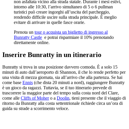
non asfaltata vicino alla strada statale. Durante i mesi estivi,
intorno alle 10:30, l’arrivo simultaneo di 5 o 6 pullman
turistici può creare ingorghi all’uscita del parcheggio,
rendendo difficile uscire sulla strada principale. È meglio
evitare di arrivare in quelle fasce orarie.
Prenota un
tour o acquista un biglietto di ingresso al
Bunratty Castle
e potrai risparmiare il 10% prenotando
direttamente online.
Inserire Bunratty in un itinerario
Bunratty si trova in una posizione davvero comoda. È a solo 15
minuti di auto dall’aeroporto di Shannon, il che lo rende perfetto per
una visita di mezza giornata, sia all’arrivo che alla partenza. Se hai
come base
Ennis
(che dista 20 minuti a nord), raggiungere Bunratty
è un gioco da ragazzi. Tuttavia, se il tuo itinerario prevede di
trascorrere la maggior parte del tempo sulla costa nord del Clare,
come alle
Cliffs of Moher
o a
Doolin
, tieni presente che il viaggio di
ritorno da Bunratty alla costa settentrionale richiede circa un’ora di
guida su strade a scorrimento veloce.