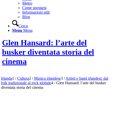
Meteo
Come spostarsi
Informazioni utili
Blog
Cerca
Menu
Menu
Glen Hansard: l’arte del
busker diventata storia del
cinema
Irlanda
1
/
Cultura
2
/
Musica irlandese
3
/
Artisti e band irlandesi: dal
folk tradizionale al rock globale
4
/
Glen Hansard: l’arte del busker
diventata storia del cinema