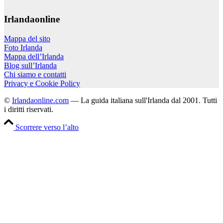
Irlandaonline
Mappa del sito
Foto Irlanda
Mappa dell’Irlanda
Blog sull’Irlanda
Chi siamo e contatti
Privacy e Cookie Policy
©
Irlandaonline.com
— La guida italiana sull'Irlanda dal 2001. Tutti
i diritti riservati.
Scorrere verso l’alto