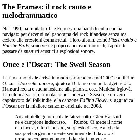
The Frames: il rock cauto e
melodrammatico
Nel 1990, ha fondato i The Frames, una band di culto che ha
navigato per decenni nel panorama del rock irlandese senza mai
cedere alle pressioni commerciali. I loro album, come
Fitzcarraldo
e
For the Birds
, sono veri e propri capolavori musicali, capaci di
passare da sussurri acustici a esplosioni sonore.
Once e l’Oscar: The Swell Season
La fama mondiale arriva in modo sorprendente nel 2007 con il film
Once – Una volta ancora
, girato a Dublino con un budget ridotto.
Hansard recita e suona insieme alla pianista ceca Markéta Irglová.
La colonna sonora, firmata come The Swell Season, è un vero
capolavoro del folk indie, e la canzone
Falling Slowly
si aggiudica
l’Oscar per la migliore canzone originale nel 2008.
Amanti delle grandi ballate fatevi sotto: Glen Hansard
ne è campione indiscusso. — Rumor. Ci mette il nome
e la faccia, Glen Hansard, su questo disco, e anche la
sua poetica genuinamente sentimentale. Il lavoro si
presenta con arrangiamenti bilanciati, un gusto