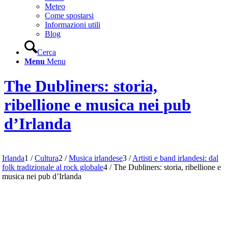
Meteo
Come spostarsi
Informazioni utili
Blog
Cerca
Menu
Menu
The Dubliners: storia,
ribellione e musica nei pub
d’Irlanda
Irlanda
1
/
Cultura
2
/
Musica irlandese
3
/
Artisti e band irlandesi: dal
folk tradizionale al rock globale
4
/
The Dubliners: storia, ribellione e
musica nei pub d’Irlanda