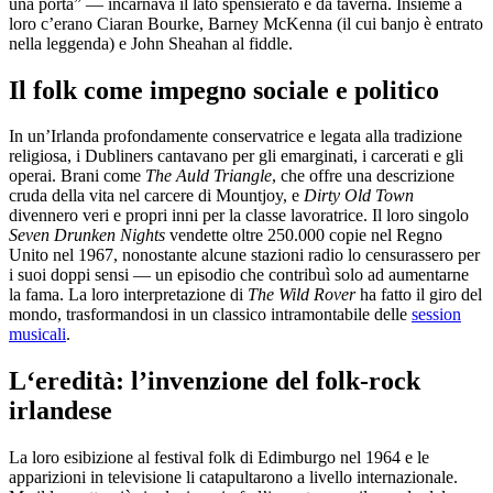
una porta” — incarnava il lato spensierato e da taverna. Insieme a
loro c’erano Ciaran Bourke, Barney McKenna (il cui banjo è entrato
nella leggenda) e John Sheahan al fiddle.
Il folk come impegno sociale e politico
In un’Irlanda profondamente conservatrice e legata alla tradizione
religiosa, i Dubliners cantavano per gli emarginati, i carcerati e gli
operai. Brani come
The Auld Triangle
, che offre una descrizione
cruda della vita nel carcere di Mountjoy, e
Dirty Old Town
divennero veri e propri inni per la classe lavoratrice. Il loro singolo
Seven Drunken Nights
vendette oltre 250.000 copie nel Regno
Unito nel 1967, nonostante alcune stazioni radio lo censurassero per
i suoi doppi sensi — un episodio che contribuì solo ad aumentarne
la fama. La loro interpretazione di
The Wild Rover
ha fatto il giro del
mondo, trasformandosi in un classico intramontabile delle
session
musicali
.
L‘eredità: l’invenzione del folk-rock
irlandese
La loro esibizione al festival folk di Edimburgo nel 1964 e le
apparizioni in televisione li catapultarono a livello internazionale.