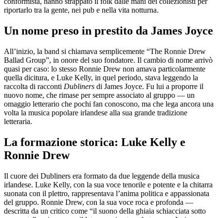
conformista, hanno strappato il folk dalle mani dei collezionisti per
riportarlo tra la gente, nei pub e nella vita notturna.
Un nome preso in prestito da James Joyce
All’inizio, la band si chiamava semplicemente “The Ronnie Drew
Ballad Group”, in onore del suo fondatore. Il cambio di nome arrivò
quasi per caso: lo stesso Ronnie Drew non amava particolarmente
quella dicitura, e Luke Kelly, in quel periodo, stava leggendo la
raccolta di racconti
Dubliners
di James Joyce. Fu lui a proporre il
nuovo nome, che rimase per sempre associato al gruppo — un
omaggio letterario che pochi fan conoscono, ma che lega ancora una
volta la musica popolare irlandese alla sua grande tradizione
letteraria.
La formazione storica: Luke Kelly e
Ronnie Drew
Il cuore dei Dubliners era formato da due leggende della musica
irlandese. Luke Kelly, con la sua voce tenorile e potente e la chitarra
suonata con il plettro, rappresentava l’anima politica e appassionata
del gruppo. Ronnie Drew, con la sua voce roca e profonda —
descritta da un critico come “il suono della ghiaia schiacciata sotto