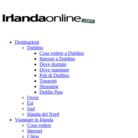
Destinazioni
Dublino
Cosa vedere a Dublino
Itinerari a Dublino
Dove dormire
Dove mangiare
Pub di Dublino
Trasporti
Shopping
Dublin Pass
Ovest
Est
Sud
Irlanda del Nord
Viaggiare in Irlanda
Cosa vedere
Itinerari
Clima