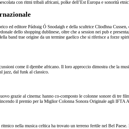
scolata con ritmi tribali africani, polke dell’Est Europa e sonorità etni
ernazionale
orico ed editore Pádraig Ó Snodaigh e della scultrice Cliodhna Cussen,
pedonale dello shopping dublinese, oltre che a session nei pub e presentazi
lla band trae origine da un termine gaelico che si riferisce a forze spir
ercussioni come il djembe africano. Il loro approccio dimostra che la mus
 jazz, dal funk al classico.
nuovo grazie al cinema: hanno co-composto le colonne sonore di tre fi
endo il premio per la Miglior Colonna Sonora Originale agli IFTA Aw
 e ritmico nella musica celtica ha trovato un terreno fertile nel Bel Paes