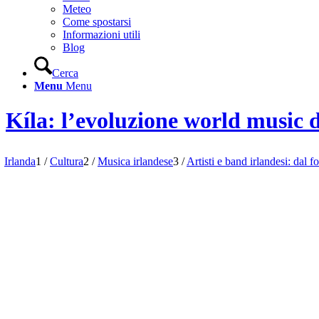
Meteo
Come spostarsi
Informazioni utili
Blog
Cerca
Menu
Menu
Kíla: l’evoluzione world music d
Irlanda
1
/
Cultura
2
/
Musica irlandese
3
/
Artisti e band irlandesi: dal f