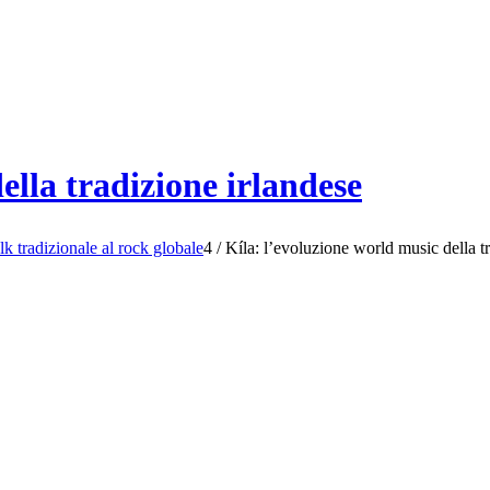
ella tradizione irlandese
olk tradizionale al rock globale
4
/
Kíla: l’evoluzione world music della t