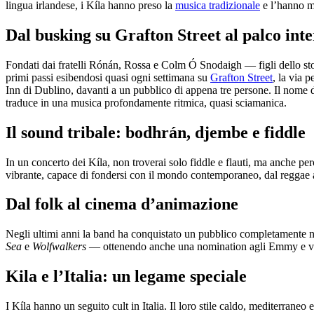
lingua irlandese, i Kíla hanno preso la
musica tradizionale
e l’hanno me
Dal busking su Grafton Street al palco int
Fondati dai fratelli Rónán, Rossa e Colm Ó Snodaigh — figli dello st
primi passi esibendosi quasi ogni settimana su
Grafton Street
, la via 
Inn di Dublino, davanti a un pubblico di appena tre persone. Il nome de
traduce in una musica profondamente ritmica, quasi sciamanica.
Il sound tribale: bodhrán, djembe e fiddle
In un concerto dei Kíla, non troverai solo fiddle e flauti, ma anche p
vibrante, capace di fondersi con il mondo contemporaneo, dal reggae al
Dal folk al cinema d’animazione
Negli ultimi anni la band ha conquistato un pubblico completamente 
Sea
e
Wolfwalkers
— ottenendo anche una nomination agli Emmy e vinc
Kila e l’Italia: un legame speciale
I Kíla hanno un seguito cult in Italia. Il loro stile caldo, mediterraneo