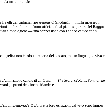
che da tutto il mondo.
 e fratelli del parlamentare Aengus Ó Snodaigh — i Kíla mossero i
oni di libri. Il loro debutto ufficiale fu al piano superiore del Baggot
ituali e mitologiche — una connessione con l’antico celtico che si
ica gaelica non è solo un reperto del passato, ma un linguaggio vivo e
lm d’animazione candidati all’Oscar —
The Secret of Kells
,
Song of the
ards, i premi del cinema irlandese.
e. L’album
Lemonade & Buns
e le loro esibizioni dal vivo sono famosi