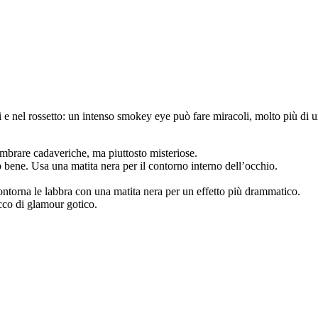
i e nel rossetto: un intenso smokey eye può fare miracoli, molto più di u
mbrare cadaveriche, ma piuttosto misteriose.
ene. Usa una matita nera per il contorno interno dell’occhio.
ontorna le labbra con una matita nera per un effetto più drammatico.
occo di glamour gotico.