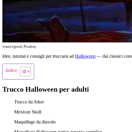
ivanovgood, Pixabay
Idee, tutorial e consigli per truccarsi ad
Halloween
— dai classici come 
Indice
Trucco Halloween per adulti
Trucco da Joker
Mexican Skull
Maquillage da diavolo
Maquillage Halloween gotico ragazza semplice