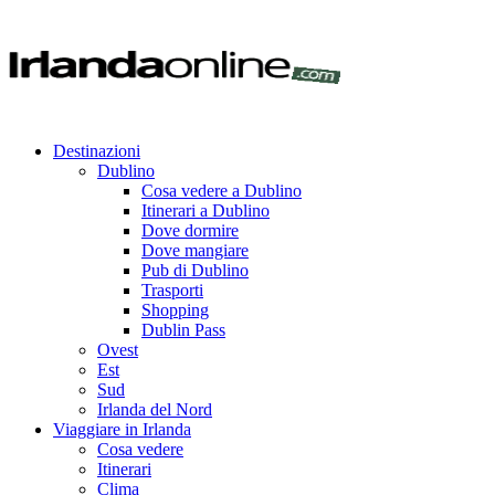
Destinazioni
Dublino
Cosa vedere a Dublino
Itinerari a Dublino
Dove dormire
Dove mangiare
Pub di Dublino
Trasporti
Shopping
Dublin Pass
Ovest
Est
Sud
Irlanda del Nord
Viaggiare in Irlanda
Cosa vedere
Itinerari
Clima