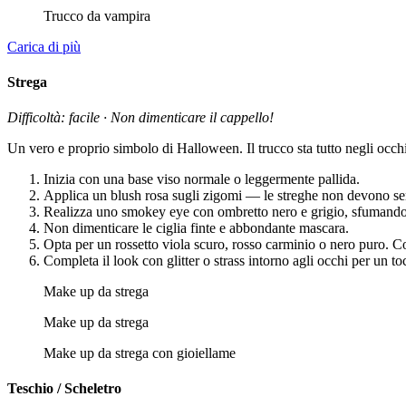
Trucco da vampira
Carica di più
Strega
Difficoltà: facile · Non dimenticare il cappello!
Un vero e proprio simbolo di Halloween. Il trucco sta tutto negli occh
Inizia con una base viso normale o leggermente pallida.
Applica un blush rosa sugli zigomi — le streghe non devono se
Realizza uno smokey eye con ombretto nero e grigio, sfumando b
Non dimenticare le ciglia finte e abbondante mascara.
Opta per un rossetto viola scuro, rosso carminio o nero puro. C
Completa il look con glitter o strass intorno agli occhi per un t
Make up da strega
Make up da strega
Make up da strega con gioiellame
Teschio / Scheletro