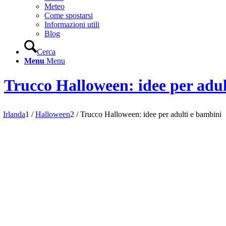
Meteo
Come spostarsi
Informazioni utili
Blog
Cerca
Menu
Menu
Trucco Halloween: idee per adul
Irlanda
1
/
Halloween
2
/
Trucco Halloween: idee per adulti e bambini