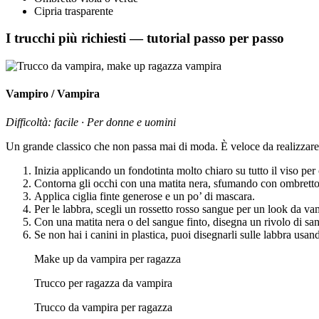
Cipria trasparente
I trucchi più richiesti — tutorial passo per passo
Vampiro / Vampira
Difficoltà: facile · Per donne e uomini
Un grande classico che non passa mai di moda. È veloce da realizzare e
Inizia applicando un fondotinta molto chiaro su tutto il viso per 
Contorna gli occhi con una matita nera, sfumando con ombretto n
Applica ciglia finte generose e un po’ di mascara.
Per le labbra, scegli un rossetto rosso sangue per un look da va
Con una matita nera o del sangue finto, disegna un rivolo di sa
Se non hai i canini in plastica, puoi disegnarli sulle labbra usan
Make up da vampira per ragazza
Trucco per ragazza da vampira
Trucco da vampira per ragazza