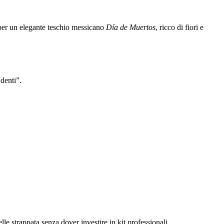
e per un elegante teschio messicano
Día de Muertos
, ricco di fiori e
denti”.
lle strappata senza dover investire in kit professionali.