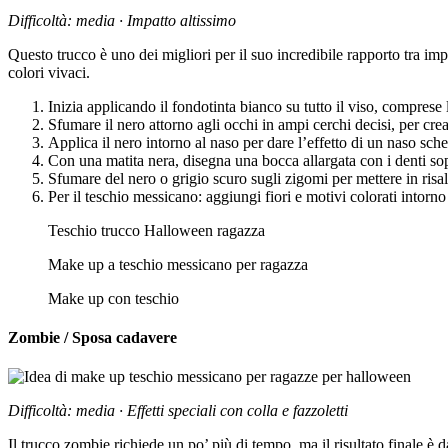
Difficoltà: media · Impatto altissimo
Questo trucco è uno dei migliori per il suo incredibile rapporto tra i
colori vivaci.
Inizia applicando il fondotinta bianco su tutto il viso, comprese
Sfumare il nero attorno agli occhi in ampi cerchi decisi, per crear
Applica il nero intorno al naso per dare l’effetto di un naso sche
Con una matita nera, disegna una bocca allargata con i denti sopr
Sfumare del nero o grigio scuro sugli zigomi per mettere in risal
Per il teschio messicano: aggiungi fiori e motivi colorati intorno 
Teschio trucco Halloween ragazza
Make up a teschio messicano per ragazza
Make up con teschio
Zombie / Sposa cadavere
Difficoltà: media · Effetti speciali con colla e fazzoletti
Il trucco zombie richiede un po’ più di tempo, ma il risultato finale è d