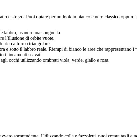
mpatto e sforzo. Puoi optare per un look in bianco e nero classico oppur
 le labbra, usando una spugnetta.
e l’illusione di orbite vuote.
letrico a forma triangolare.
a e sotto il labbro reale. Riempi di bianco le aree che rappresentano i “
to i lineamenti scavati.
agli occhi utilizzando ombretti viola, verde, giallo e rosa.
avvero sorprendente. Utilizzando colla e fazzoletti, puoi creare tagli e pe