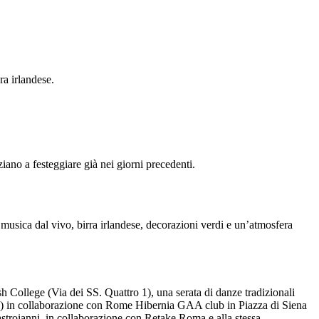
ra irlandese.
iano a festeggiare già nei giorni precedenti.
 musica dal vivo, birra irlandese, decorazioni verdi e un’atmosfera
 College (Via dei SS. Quattro 1), una serata di danze tradizionali
GAA) in collaborazione con Rome Hibernia GAA club in Piazza di Siena
astroianni, in collaborazione con Retake Roma e alla stessa