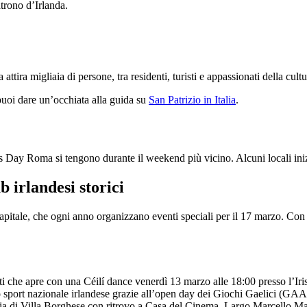
trono d’Irlanda.
ttira migliaia di persone, tra residenti, turisti e appassionati della cultu
puoi dare un’occhiata alla guida su
San Patrizio in Italia
.
k’s Day Roma si tengono durante il weekend più vicino. Alcuni locali iniz
 irlandesi storici
 capitale, che ogni anno organizzano eventi speciali per il 17 marzo. Con
he apre con una Céilí dance venerdì 13 marzo alle 18:00 presso l’Irish
 lo sport nazionale irlandese grazie all’open day dei Giochi Gaelici (
lizia di Villa Borghese con ritrovo a Casa del Cinema, Largo Marcello M