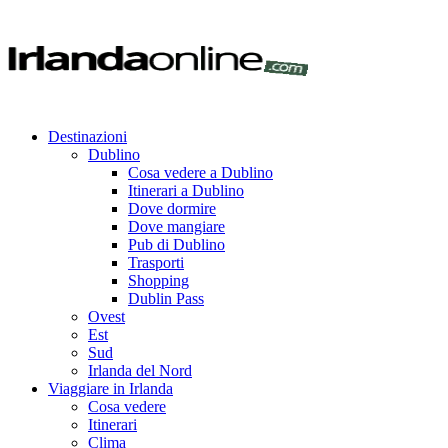
Destinazioni
Dublino
Cosa vedere a Dublino
Itinerari a Dublino
Dove dormire
Dove mangiare
Pub di Dublino
Trasporti
Shopping
Dublin Pass
Ovest
Est
Sud
Irlanda del Nord
Viaggiare in Irlanda
Cosa vedere
Itinerari
Clima