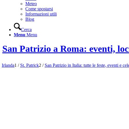
Meteo
Come spostarsi
Informazioni utili
Blog
Cerca
Menu
Menu
San Patrizio a Roma: eventi, loc
Irlanda
1
/
St. Patrick
2
/
San Patrizio in Italia: tutte le feste, eventi e c