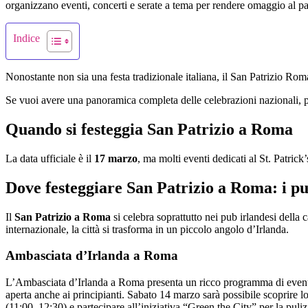
organizzano eventi, concerti e serate a tema per rendere omaggio al pa
Indice
Nonostante non sia una festa tradizionale italiana, il San Patrizio Roma a
Se vuoi avere una panoramica completa delle celebrazioni nazionali, 
Quando si festeggia San Patrizio a Roma
La data ufficiale è il
17 marzo
, ma molti eventi dedicati al St. Patric
Dove festeggiare San Patrizio a Roma: i pub
Il
San Patrizio a Roma
si celebra soprattutto nei pub irlandesi della
internazionale, la città si trasforma in un piccolo angolo d’Irlanda.
Ambasciata d’Irlanda a Roma
L’Ambasciata d’Irlanda a Roma presenta un ricco programma di eventi c
aperta anche ai principianti. Sabato 14 marzo sarà possibile scoprire
(11:00–12:30) e partecipare all’iniziativa “Green the City” per la pu