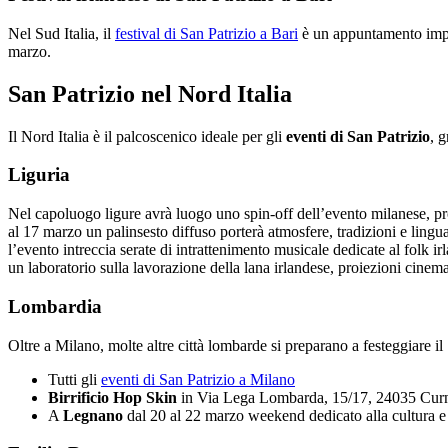
Nel Sud Italia, il
festival di San Patrizio a Bari
è un appuntamento imperd
marzo.
San Patrizio nel Nord Italia
Il Nord Italia è il palcoscenico ideale per gli
eventi di San Patrizio
, g
Liguria
Nel capoluogo ligure avrà luogo uno spin-off dell’evento milanese, 
al 17 marzo un palinsesto diffuso porterà atmosfere, tradizioni e lingu
l’evento intreccia serate di intrattenimento musicale dedicate al fol
un laboratorio sulla lavorazione della lana irlandese, proiezioni cinem
Lombardia
Oltre a Milano, molte altre città lombarde si preparano a festeggiare il 
Tutti gli
eventi di San Patrizio a Milano
Birrificio Hop Skin
in Via Lega Lombarda, 15/17, 24035 Cur
A
Legnano
dal 20 al 22 marzo weekend dedicato alla cultura 