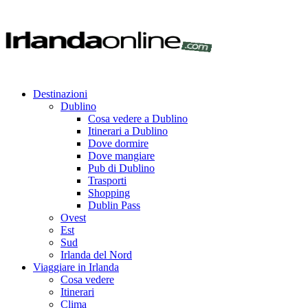
Destinazioni
Dublino
Cosa vedere a Dublino
Itinerari a Dublino
Dove dormire
Dove mangiare
Pub di Dublino
Trasporti
Shopping
Dublin Pass
Ovest
Est
Sud
Irlanda del Nord
Viaggiare in Irlanda
Cosa vedere
Itinerari
Clima