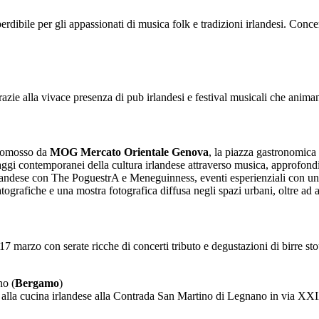
ibile per gli appassionati di musica folk e tradizioni irlandesi. Concer
razie alla vivace presenza di pub irlandesi e festival musicali che animan
promosso da
MOG Mercato Orientale Genova
, la piazza gastronomica 
aggi contemporanei della cultura irlandese attraverso musica, approfondi
k irlandese con The PoguestrA e Meneguinness, eventi esperienziali con 
atografiche e una mostra fotografica diffusa negli spazi urbani, oltre ad
17 marzo con serate ricche di concerti tributo e degustazioni di birre stou
no (
Bergamo
)
e alla cucina irlandese alla Contrada San Martino di Legnano in via X