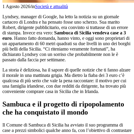
1 Agosto 2026
/
in
Società e attualità
Lyndsey, manager di Google, ha letto la notizia su un giornale
cartaceo di Londra e ha pensato fosse uno scherzo. Sua marito
Robert, dirigente pubblicitario, era convinto si trattasse di un errore
di stampa. Invece era vero:
Sambuca di Sicilia vendeva case a 3
euro
. Hanno fatto domanda, hanno vinto, e oggi sono proprietari di
un appartamento di 60 metri quadrati su due livelli in uno dei borghi
più belli della Sicilia. “Ci riteniamo veramente fortunati”, ha
dichiarato Lyndsey con un sorriso che probabilmente non le è
passato dalla faccia per settimane.
La storia è deliziosa, ha il sapore di quelle notizie che ti fanno alzare
il morale in una mattinata grigia. Ma dietro la fiaba dei 3 euro c’è
qualcosa di più serio che vale la pena raccontare: il motivo per cui
una famiglia irlandese, con due redditi da dirigente, ha trovato più
conveniente comprare casa in Sicilia che in Irlanda.
Sambuca e il progetto di ripopolamento
che ha conquistato il mondo
Il Comune di Sambuca di Sicilia ha avviato il suo programma di
case a prezzi simbolici qualche anno fa, con l’obiettivo di contrastare