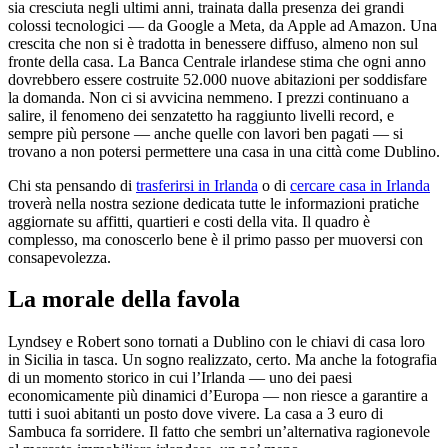
sia cresciuta negli ultimi anni, trainata dalla presenza dei grandi
colossi tecnologici — da Google a Meta, da Apple ad Amazon. Una
crescita che non si è tradotta in benessere diffuso, almeno non sul
fronte della casa. La Banca Centrale irlandese stima che ogni anno
dovrebbero essere costruite 52.000 nuove abitazioni per soddisfare
la domanda. Non ci si avvicina nemmeno. I prezzi continuano a
salire, il fenomeno dei senzatetto ha raggiunto livelli record, e
sempre più persone — anche quelle con lavori ben pagati — si
trovano a non potersi permettere una casa in una città come Dublino.
Chi sta pensando di
trasferirsi in Irlanda
o di
cercare casa in Irlanda
troverà nella nostra sezione dedicata tutte le informazioni pratiche
aggiornate su affitti, quartieri e costi della vita. Il quadro è
complesso, ma conoscerlo bene è il primo passo per muoversi con
consapevolezza.
La morale della favola
Lyndsey e Robert sono tornati a Dublino con le chiavi di casa loro
in Sicilia in tasca. Un sogno realizzato, certo. Ma anche la fotografia
di un momento storico in cui l’Irlanda — uno dei paesi
economicamente più dinamici d’Europa — non riesce a garantire a
tutti i suoi abitanti un posto dove vivere. La casa a 3 euro di
Sambuca fa sorridere. Il fatto che sembri un’alternativa ragionevole