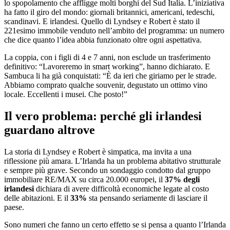
lo spopolamento che affligge molti borghi del Sud Italia. L’iniziativa
ha fatto il giro del mondo: giornali britannici, americani, tedeschi,
scandinavi. E irlandesi. Quello di Lyndsey e Robert è stato il
221esimo immobile venduto nell’ambito del programma: un numero
che dice quanto l’idea abbia funzionato oltre ogni aspettativa.
La coppia, con i figli di 4 e 7 anni, non esclude un trasferimento
definitivo: “Lavoreremo in smart working”, hanno dichiarato. E
Sambuca li ha già conquistati: “È da ieri che giriamo per le strade.
Abbiamo comprato qualche souvenir, degustato un ottimo vino
locale. Eccellenti i musei. Che posto!”
Il vero problema: perché gli irlandesi
guardano altrove
La storia di Lyndsey e Robert è simpatica, ma invita a una
riflessione più amara. L’Irlanda ha un problema abitativo strutturale
e sempre più grave. Secondo un sondaggio condotto dal gruppo
immobiliare RE/MAX su circa 20.000 europei, il
37% degli
irlandesi
dichiara di avere difficoltà economiche legate al costo
delle abitazioni. E il
33%
sta pensando seriamente di lasciare il
paese.
Sono numeri che fanno un certo effetto se si pensa a quanto l’Irlanda