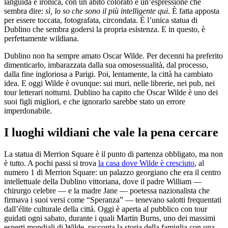
languida e ironica, con un abito colorato e un’espressione che
sembra dire:
sì, lo so che sono il più intelligente qui
. È fatta apposta
per essere toccata, fotografata, circondata. È l’unica statua di
Dublino che sembra godersi la propria esistenza. E in questo, è
perfettamente wildiana.
Dublino non ha sempre amato Oscar Wilde. Per decenni ha preferito
dimenticarlo, imbarazzata dalla sua omosessualità, dal processo,
dalla fine ingloriosa a Parigi. Poi, lentamente, la città ha cambiato
idea. E oggi Wilde è ovunque: sui muri, nelle librerie, nei pub, nei
tour letterari notturni. Dublino ha capito che Oscar Wilde è uno dei
suoi figli migliori, e che ignorarlo sarebbe stato un errore
imperdonabile.
I luoghi wildiani che vale la pena cercare
La statua di Merrion Square è il punto di partenza obbligato, ma non
è tutto. A pochi passi si trova
la casa dove Wilde è cresciuto
, al
numero 1 di Merrion Square: un palazzo georgiano che era il centro
intellettuale della Dublino vittoriana, dove il padre William —
chirurgo celebre — e la madre Jane — poetessa nazionalista che
firmava i suoi versi come “Speranza” — tenevano salotti frequentati
dall’élite culturale della città. Oggi è aperta al pubblico con tour
guidati ogni sabato, durante i quali Martin Burns, uno dei massimi
esperti mondiali di Wilde, racconta la storia della famiglia con una