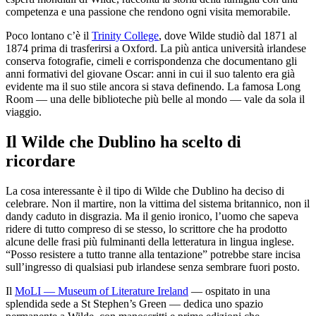
competenza e una passione che rendono ogni visita memorabile.
Poco lontano c’è il
Trinity College
, dove Wilde studiò dal 1871 al
1874 prima di trasferirsi a Oxford. La più antica università irlandese
conserva fotografie, cimeli e corrispondenza che documentano gli
anni formativi del giovane Oscar: anni in cui il suo talento era già
evidente ma il suo stile ancora si stava definendo. La famosa Long
Room — una delle biblioteche più belle al mondo — vale da sola il
viaggio.
Il Wilde che Dublino ha scelto di
ricordare
La cosa interessante è il tipo di Wilde che Dublino ha deciso di
celebrare. Non il martire, non la vittima del sistema britannico, non il
dandy caduto in disgrazia. Ma il genio ironico, l’uomo che sapeva
ridere di tutto compreso di se stesso, lo scrittore che ha prodotto
alcune delle frasi più fulminanti della letteratura in lingua inglese.
“Posso resistere a tutto tranne alla tentazione” potrebbe stare incisa
sull’ingresso di qualsiasi pub irlandese senza sembrare fuori posto.
Il
MoLI — Museum of Literature Ireland
— ospitato in una
splendida sede a St Stephen’s Green — dedica uno spazio