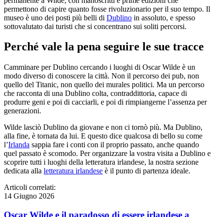
permanente a Wilde, con manoscritti e prime edizioni che
permettono di capire quanto fosse rivoluzionario per il suo tempo. Il
museo è uno dei posti più belli di
Dublino
in assoluto, e spesso
sottovalutato dai turisti che si concentrano sui soliti percorsi.
Perché vale la pena seguire le sue tracce
Camminare per Dublino cercando i luoghi di Oscar Wilde è un
modo diverso di conoscere la città. Non il percorso dei pub, non
quello del Titanic, non quello dei murales politici. Ma un percorso
che racconta di una Dublino colta, contraddittoria, capace di
produrre geni e poi di cacciarli, e poi di rimpiangerne l’assenza per
generazioni.
Wilde lasciò Dublino da giovane e non ci tornò più. Ma Dublino,
alla fine, è tornata da lui. E questo dice qualcosa di bello su come
l’
Irlanda
sappia fare i conti con il proprio passato, anche quando
quel passato è scomodo. Per organizzare la vostra visita a Dublino e
scoprire tutti i luoghi della letteratura irlandese, la nostra sezione
dedicata alla
letteratura irlandese
è il punto di partenza ideale.
Articoli correlati:
14 Giugno 2026
Oscar Wilde e il paradosso di essere irlandese a