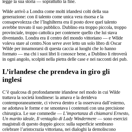
legge la sua storia — soprattutto la fine.
Wilde arrivò a Londra come molti irlandesi colti della sua
generazione: con il talento come unica vera risorsa e la
consapevolezza che l’Inghilterra era il posto dove quel talento
avrebbe trovato il suo pubblico. Dublino era troppo piccola, troppo
provinciale, troppo cattolica per contenere quello che lui stava
diventando. Londra era il centro del mondo vittoriano — e Wilde
voleva stare al centro.Non serve aver letto un solo libro di Oscar
Wilde per innamorarsi di questa caccia ai luoghi che lo hanno
formato — ma chi i suoi libri li conosce bene, a Dublino li ritroverà
in ogni angolo, scolpiti nella pietra delle case e nei racconti dei pub.
L’irlandese che prendeva in giro gli
inglesi
C’è qualcosa di profondamente irlandese nel modo in cui Wilde
trattava la società londinese: la amava e la derideva
contemporaneamente, ci viveva dentro e la osservava dall’esterno,
ne adottava le forme e ne smontava i contenuti con una precisione
chirurgica. Le sue commedie —
L’importanza di chiamarsi Ernesto
,
Un marito ideale
,
Il ventaglio di Lady Windermere
— sono esercizi
magistrali di questo doppio gioco: sulla superficie sembrano
celebrare l’aristocrazia vittoriana, nei dialoghi la demoliscono