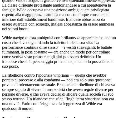
quando Wilde nacque. Il gaelico veniva sistematicamente soppresso.
La classe dirigente protestante angloirlandese a cui apparteneva la
famiglia Wilde occupava una posizione ambigua: era privilegiata
rispetto alla maggioranza cattolica ma era comunque considerata
inferiore dall’establishment londinese. Irlandese abbastanza da
essere guardata con sospetto, inglese abbastanza da essere ammessa
nei salotti buoni.
Wilde navigò questa ambiguità con brillantezza apparente ma con un
costo che si vede guardando la traiettoria della sua vita. La
performance continua di se stesso — i vestiti stravaganti, le battute
fulminanti, la posa costante — era anche un modo per controllare
come veniva visto prima che gli altri potessero definirlo. Un
irlandese che si fa personaggio prima che qualcuno lo possa fare al
suo posto.
La ribellione contro l’ipocrisia vittoriana — quella che avrebbe
portato al processo e alla condanna — non era solo una questione
privata di orientamento sessuale. Era anche la ribellione di chi aveva
sempre saputo di vivere in una società che aveva regole diverse per
persone diverse, e che aveva deciso di sfidare quella società sul suo
stesso terreno. Un irlandese che sfida l’Inghilterra vittoriana non era
una novità. Farlo con l’eleganza e la leggerezza di Wilde era
qualcosa di nuovo.