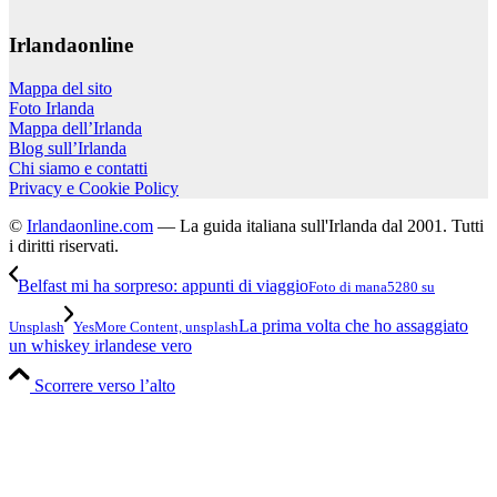
Irlandaonline
Mappa del sito
Foto Irlanda
Mappa dell’Irlanda
Blog sull’Irlanda
Chi siamo e contatti
Privacy e Cookie Policy
©
Irlandaonline.com
— La guida italiana sull'Irlanda dal 2001. Tutti
i diritti riservati.
Belfast mi ha sorpreso: appunti di viaggio
Foto di mana5280 su
La prima volta che ho assaggiato
Unsplash
YesMore Content, unsplash
un whiskey irlandese vero
Scorrere verso l’alto