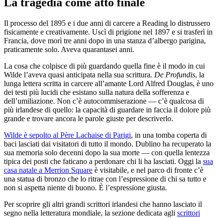
La tragedia come atto finale
Il processo del 1895 e i due anni di carcere a Reading lo distrussero
fisicamente e creativamente. Uscì di prigione nel 1897 e si trasferì in
Francia, dove morì tre anni dopo in una stanza d’albergo parigina,
praticamente solo. Aveva quarantasei anni.
La cosa che colpisce di più guardando quella fine è il modo in cui
Wilde l’aveva quasi anticipata nella sua scrittura.
De Profundis
, la
lunga lettera scritta in carcere all’amante Lord Alfred Douglas, è uno
dei testi più lucidi che esistano sulla natura della sofferenza e
dell’umiliazione. Non c’è autocommiserazione — c’è qualcosa di
più irlandese di quello: la capacità di guardare in faccia il dolore più
grande e trovare ancora le parole giuste per descriverlo.
Wilde è sepolto al Père Lachaise di Parigi
, in una tomba coperta di
baci lasciati dai visitatori di tutto il mondo. Dublino ha recuperato la
sua memoria solo decenni dopo la sua morte — con quella lentezza
tipica dei posti che faticano a perdonare chi li ha lasciati. Oggi la
sua
casa natale a Merrion Square
è visitabile, e nel parco di fronte c’è
una statua di bronzo che lo ritrae con l’espressione di chi sa tutto e
non si aspetta niente di buono. È l’espressione giusta.
Per scoprire gli altri grandi scrittori irlandesi che hanno lasciato il
segno nella letteratura mondiale, la sezione dedicata agli
scrittori