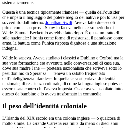
sistematicamente.
Questa è una tecnica tipicamente irlandese — quella dell’outsider
che impara il linguaggio del potere meglio dei nativi e poi lo usa per
sovvertirlo dall’interno.
Jonathan Swift
l’aveva fatto due secoli
prima con la sua prosa. Shaw lo faceva nello stesso periodo di
Wilde. Samuel Beckett lo avrebbe fatto dopo. È quasi un tratto di
stile nazionale: l’ironia come forma di resistenza, il paradosso come
arma, la battuta come l’unica risposta dignitosa a una situazione
indegna.
Wilde lo sapeva. Aveva studiato i classici a Dublino e Oxford ma la
sua vera formazione era avvenuta nelle conversazioni di casa sua,
dove sua madre Jane — poetessa nazionalista che scriveva sotto lo
pseudonimo di Speranza — teneva un salotto frequentato
dall’intellighenzia irlandese. In quella casa si parlava di identità
nazionale, di resistenza culturale, di come la lingua inglese potesse
essere usata contro chi l’aveva imposta. Oscar aveva ascoltato tutto
questo da bambino e lo aveva trasformato in commedia.
Il peso dell’identità coloniale
L’Irlanda del XIX secolo era una colonia inglese — o qualcosa di
molto simile. La Grande Carestia era finita da meno di dieci anni