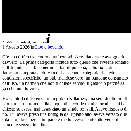
YesMore Content, unsplash
1 Agosto 2026
/
in
Cibo e bevande
C’è una differenza enorme tra bere whiskey irlandese e assaggiarlo
davvero. La prima categoria include tutto quello che avviene lontano
dall’Irlanda — il bicchierino al bar dopo cena, la bottiglia di
Jameson comprata al duty free. La seconda categoria richiede
condizioni specifiche: un pub irlandese vero, un bancone consumato
dall’uso, un barman che non ti chiede se vuoi il ghiaccio perché sa
già che non lo vuoi.
Ho capito la differenza in un pub di Killarney, una sera di ottobre. Il
barman — un uomo sulla cinquantina con le mani enormi — mi ha
chiesto se avessi mai assaggiato un single pot still. Avevo risposto di
no. Lui aveva preso una bottiglia dal ripiano alto, aveva versato due
dita in un bicchiere a tulipano e me lo aveva spinto attraverso il
bancone senza dire altro.