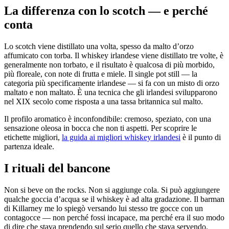
La differenza con lo scotch — e perché
conta
Lo scotch viene distillato una volta, spesso da malto d’orzo
affumicato con torba. Il whiskey irlandese viene distillato tre volte, è
generalmente non torbato, e il risultato è qualcosa di più morbido,
più floreale, con note di frutta e miele. Il single pot still — la
categoria più specificamente irlandese — si fa con un misto di orzo
maltato e non maltato. È una tecnica che gli irlandesi svilupparono
nel XIX secolo come risposta a una tassa britannica sul malto.
Il profilo aromatico è inconfondibile: cremoso, speziato, con una
sensazione oleosa in bocca che non ti aspetti. Per scoprire le
etichette migliori,
la guida ai migliori whiskey irlandesi
è il punto di
partenza ideale.
I rituali del bancone
Non si beve on the rocks. Non si aggiunge cola. Si può aggiungere
qualche goccia d’acqua se il whiskey è ad alta gradazione. Il barman
di Killarney me lo spiegò versando lui stesso tre gocce con un
contagocce — non perché fossi incapace, ma perché era il suo modo
di dire che stava prendendo sul serio quello che stava servendo.