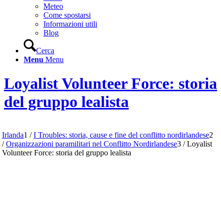
Meteo
Come spostarsi
Informazioni utili
Blog
Cerca
Menu
Menu
Loyalist Volunteer Force: storia
del gruppo lealista
Irlanda
1
/
I Troubles: storia, cause e fine del conflitto nordirlandese
2
/
Organizzazioni paramilitari nel Conflitto Nordirlandese
3
/
Loyalist
Volunteer Force: storia del gruppo lealista