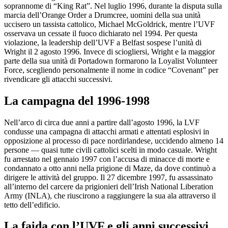
soprannome di “King Rat”. Nel luglio 1996, durante la disputa sulla
marcia dell’Orange Order a Drumcree, uomini della sua unità
uccisero un tassista cattolico, Michael McGoldrick, mentre l’UVF
osservava un cessate il fuoco dichiarato nel 1994. Per questa
violazione, la leadership dell’UVF a Belfast sospese l’unità di
Wright il 2 agosto 1996. Invece di sciogliersi, Wright e la maggior
parte della sua unità di Portadown formarono la Loyalist Volunteer
Force, scegliendo personalmente il nome in codice “Covenant” per
rivendicare gli attacchi successivi.
La campagna del 1996-1998
Nell’arco di circa due anni a partire dall’agosto 1996, la LVF
condusse una campagna di attacchi armati e attentati esplosivi in
opposizione al processo di pace nordirlandese, uccidendo almeno 14
persone — quasi tutte civili cattolici scelti in modo casuale. Wright
fu arrestato nel gennaio 1997 con l’accusa di minacce di morte e
condannato a otto anni nella prigione di Maze, da dove continuò a
dirigere le attività del gruppo. Il 27 dicembre 1997, fu assassinato
all’interno del carcere da prigionieri dell’Irish National Liberation
Army (INLA), che riuscirono a raggiungere la sua ala attraverso il
tetto dell’edificio.
La faida con l’UVF e gli anni successivi