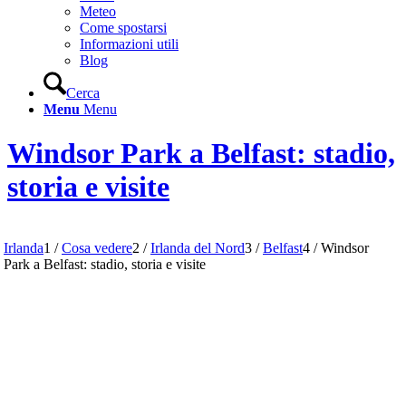
Meteo
Come spostarsi
Informazioni utili
Blog
Cerca
Menu
Menu
Windsor Park a Belfast: stadio,
storia e visite
Irlanda
1
/
Cosa vedere
2
/
Irlanda del Nord
3
/
Belfast
4
/
Windsor
Park a Belfast: stadio, storia e visite