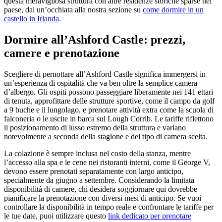
questa meravigliosa struttura con altre residenze storiche sparse nel
paese, dai un’occhiata alla nostra sezione su
come dormire in un
castello in Irlanda
.
Dormire all’Ashford Castle: prezzi,
camere e prenotazione
Scegliere di pernottare all’Ashford Castle significa immergersi in
un’esperienza di ospitalità che va ben oltre la semplice camera
d’albergo. Gli ospiti possono passeggiare liberamente nei 141 ettari
di tenuta, approfittare delle strutture sportive, come il campo da golf
a 9 buche e il lungolago, e prenotare attività extra come la scuola di
falconeria o le uscite in barca sul Lough Corrib. Le tariffe riflettono
il posizionamento di lusso estremo della struttura e variano
notevolmente a seconda della stagione e del tipo di camera scelta.
La colazione è sempre inclusa nel costo della stanza, mentre
l’accesso alla spa e le cene nei ristoranti interni, come il George V,
devono essere prenotati separatamente con largo anticipo,
specialmente da giugno a settembre. Considerando la limitata
disponibilità di camere, chi desidera soggiornare qui dovrebbe
pianificare la prenotazione con diversi mesi di anticipo. Se vuoi
controllare la disponibilità in tempo reale e confrontare le tariffe per
le tue date, puoi utilizzare questo
link dedicato per prenotare