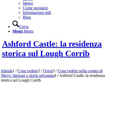
Meteo
Come spostarsi
Informazioni utili
Blog
Cerca
Menu
Menu
Ashford Castle: la residenza
storica sul Lough Corrib
Irlanda
1
/
Cosa vedere
2
/
Ovest
3
/
Cosa vedere nella contea di
Mayo: itinerari e storia selvaggia
4
/
Ashford Castle: la residenza
storica sul Lough Corrib