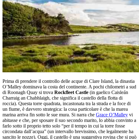
Prima di prendere il controllo delle acque di Clare Island, la dinastia
O’Malley dominava la costa del continente. A pochi chilometri a sud
di Roonagh Quay si trova
Rockfleet Castle
(in gaelico Caisleán
Charraig an Chabhlaigh, che significa il castello della flotta di
roccia). Questa torre quadrata, incastonata tra la strada e la foce di
un fiume, è davvero strategica: la cosa particolare è che la marea
marina arriva fin sotto le sue mura. Si narra che
Grace O’Malley
vi
abitasse e che, per sposare il suo secondo marito, lo abbia convinto a
farlo sotto il proprio tetto solo “per il tempo in cui la torre fosse
circondata dall’acqua” (un intervallo brevissimo, che legalmente ha
sancito le nozze). Oggi, il castello è una suggestiva rovina che si può