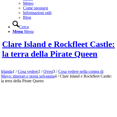
Meteo
Come spostarsi
Informazioni utili
Blog
Cerca
Menu
Menu
Clare Island e Rockfleet Castle:
la terra della Pirate Queen
Irlanda
1
/
Cosa vedere
2
/
Ovest
3
/
Cosa vedere nella contea di
Mayo: itinerari e storia selvaggia
4
/
Clare Island e Rockfleet Castle:
la terra della Pirate Queen