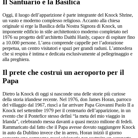
Il Santuario e la Basilica
Oggi, il luogo dell’apparizione è parte integrante del Knock Shrine,
un vasto e moderno complesso religioso. Accanto alla chiesa
originale si erge la Basilica della Nostra Signora di Knock, un
imponente edificio in stile architettonico moderno completato nel
1976 su progetto dell’architetto Daithi Hanly, capace di ospitare fino
a 10.000 persone. L’area comprende cappelle per l’adorazione
perpetua, un centro visitatori e spazi per grandi raduni. L’atmosfera
che si respira è intima e dedicata esclusivamente al pellegrinaggio e
alla preghiera.
Il prete che costruì un aeroporto per il
Papa
Dietro la Knock di oggi si nasconde una delle storie più curiose
della storia irlandese recente. Nel 1976, don James Horan, parroco
del villaggio dal 1967, riuscì a far arrivare Papa Giovanni Paolo II a
Knock nel settembre 1979 per il centenario dell’apparizione, in un
evento che il Pontefice stesso definì “la meta del mio viaggio in
Irlanda”, celebrando messa davanti a quasi mezzo milione di fedeli.
Rammaricato dal fatto che il Papa avesse dovuto raggiungere Knock
in auto da Dublino invece che in aereo, Horan iniziò il giorno