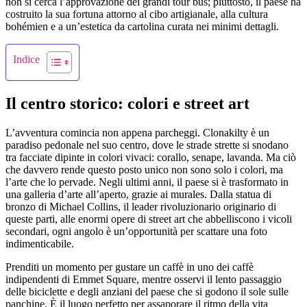
non si cerca l’approvazione dei grandi tour bus; piuttosto, il paese ha
costruito la sua fortuna attorno al cibo artigianale, alla cultura
bohémien e a un’estetica da cartolina curata nei minimi dettagli.
Indice
Il centro storico: colori e street art
L’avventura comincia non appena parcheggi. Clonakilty è un
paradiso pedonale nel suo centro, dove le strade strette si snodano
tra facciate dipinte in colori vivaci: corallo, senape, lavanda. Ma ciò
che davvero rende questo posto unico non sono solo i colori, ma
l’arte che lo pervade. Negli ultimi anni, il paese si è trasformato in
una galleria d’arte all’aperto, grazie ai murales. Dalla statua di
bronzo di Michael Collins, il leader rivoluzionario originario di
queste parti, alle enormi opere di street art che abbelliscono i vicoli
secondari, ogni angolo è un’opportunità per scattare una foto
indimenticabile.
Prenditi un momento per gustare un caffè in uno dei caffè
indipendenti di Emmet Square, mentre osservi il lento passaggio
delle biciclette e degli anziani del paese che si godono il sole sulle
panchine. È il luogo perfetto per assaporare il ritmo della vita