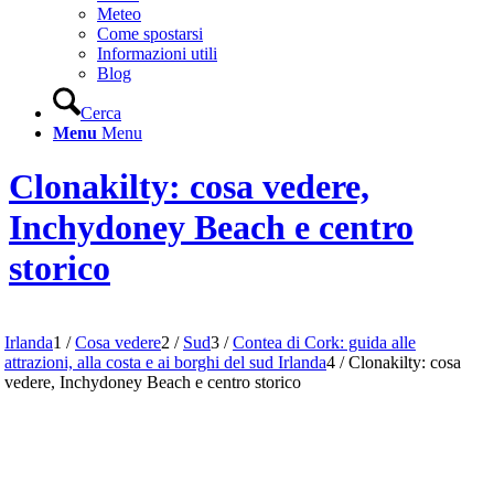
Meteo
Come spostarsi
Informazioni utili
Blog
Cerca
Menu
Menu
Clonakilty: cosa vedere,
Inchydoney Beach e centro
storico
Irlanda
1
/
Cosa vedere
2
/
Sud
3
/
Contea di Cork: guida alle
attrazioni, alla costa e ai borghi del sud Irlanda
4
/
Clonakilty: cosa
vedere, Inchydoney Beach e centro storico