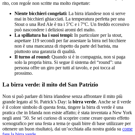
rito, con regole non scritte ma molto rispettate:
Niente bicchieri congelati:
La birra irlandese non si serve
mai in bicchieri ghiacciati. La temperatura perfetta per una
Stout o una Red Ale è tra i 5°C e i 7°C. Un freddo eccessivo
può nascondere i deliziosi aromi del malto.
La spillatura ha i suoi tempi:
In particolare per la stout,
aspettare 119 secondi per far assestare la birra nel bicchiere
non è una mancanza di rispetto da parte del barista, ma
piuttosto una garanzia di qualità.
Il turno al round:
Quando si è in compagnia, non si paga
solo la propria birra. Si segue il sistema del “round”: una
persona offre un giro per tutti al tavolo, e poi tocca al
prossimo.
La birra verde: il mito del San Patrizio
Non si può parlare di birra irlandese senza affrontare il mito più
grande legato al St. Patrick’s Day: la
birra verde
. Anche se il verde
è il colore simbolo di questa festa, tingere la birra di verde è una
pratica che in Irlanda non esiste affatto; è stata inventata a New York
negli anni ’50. Se sei curioso di scoprire come creare questo effetto
scenografico per una festa a tema (e quali birre di base utilizzare per
ottenere un buon risultato), dai un’occhiata alla nostra guida su
come
fare la birra verde
.