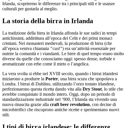
Irlanda, scopriremo le differenze tra i principali stili e le usanze
culturali per gustarla al meglio.
La storia della birra in Irlanda
La tradizione della birra in Irlanda affonda le sue radici in tempi
antichissimi, addirittura all’epoca dei Celti e dei primi monaci
cristiani. Nei monasteri medievali, la produzione di birra (che
all’epoca veniva chiamata
“cusl”
) era un’attività essenziale per
nutrire la comunità e i viandanti. Le birre di quel tempo erano molto
diverse da quelle che conosciamo oggi: spesso dense, torbide e
aromatizzate con erbe come il mirto o l’angelica.
La vera svolta si ebbe nel XVIII secolo, quando i birrai irlandesi
iniziarono a produrre la
Porter
, una birra scura che spopolava a
Londra. I birrai di Dublino, utilizzando l’orzo tostato irlandese,
perfezionarono questa ricetta dando vita alla
Dry Stout
, lo stile che
avrebbe conquistato il mondo intero. Oggi, dopo un periodo di
standardizzazione industriale nel ‘900, l’Irlanda sta vivendo una
nuova rinascita grazie alla
craft beer revolution
, con decine di
microbirrifici che riscoprono antiche ricette e sperimentano nuovi
stili.
I tipi di birra irlandese: le differenze