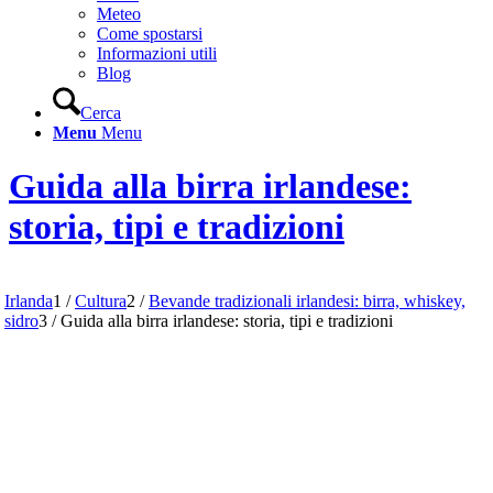
Meteo
Come spostarsi
Informazioni utili
Blog
Cerca
Menu
Menu
Guida alla birra irlandese:
storia, tipi e tradizioni
Irlanda
1
/
Cultura
2
/
Bevande tradizionali irlandesi: birra, whiskey,
sidro
3
/
Guida alla birra irlandese: storia, tipi e tradizioni