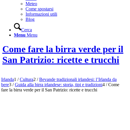
Meteo
Come spostarsi
Informazioni utili
Blog
Cerca
Menu
Menu
Come fare la birra verde per il
San Patrizio: ricette e trucchi
Irlanda
1
/
Cultura
2
/
Bevande tradizionali irlandesi: l’Irlanda da
bere
3
/
Guida alla birra irlandese: storia, tipi e tradizioni
4
/
Come
fare la birra verde per il San Patrizio: ricette e trucchi