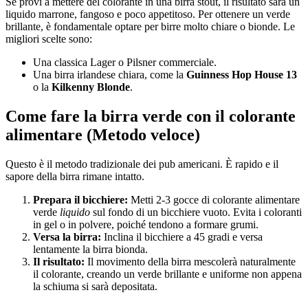
Se provi a mettere del colorante in una birra stout, il risultato sarà un
liquido marrone, fangoso e poco appetitoso. Per ottenere un verde
brillante, è fondamentale optare per birre molto chiare o bionde. Le
migliori scelte sono:
Una classica Lager o Pilsner commerciale.
Una birra irlandese chiara, come la
Guinness Hop House 13
o la
Kilkenny Blonde
.
Come fare la birra verde con il colorante
alimentare (Metodo veloce)
Questo è il metodo tradizionale dei pub americani. È rapido e il
sapore della birra rimane intatto.
Prepara il bicchiere:
Metti 2-3 gocce di colorante alimentare
verde
liquido
sul fondo di un bicchiere vuoto. Evita i coloranti
in gel o in polvere, poiché tendono a formare grumi.
Versa la birra:
Inclina il bicchiere a 45 gradi e versa
lentamente la birra bionda.
Il risultato:
Il movimento della birra mescolerà naturalmente
il colorante, creando un verde brillante e uniforme non appena
la schiuma si sarà depositata.