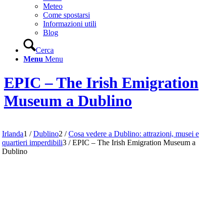
Meteo
Come spostarsi
Informazioni utili
Blog
Cerca
Menu
Menu
EPIC – The Irish Emigration
Museum a Dublino
Irlanda
1
/
Dublino
2
/
Cosa vedere a Dublino: attrazioni, musei e
quartieri imperdibili
3
/
EPIC – The Irish Emigration Museum a
Dublino