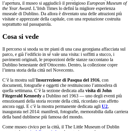
l’apertura, il museo si aggiudicò il prestigioso
European Museum of
the Year Award
. L’Irish Times lo definì la migliore esperienza
museale di Dublino. Da allora è diventato una delle attrazioni più
visitate e apprezzate della capitale, con una reputazione costruita
soprattutto sul passaparola.
Cosa si vede
Il percorso si snoda su tre piani di una casa georgiana affacciata sul
parco, e già l’edificio in sé vale una visita: i soffitti a stucco, i
pavimenti originali, le proporzioni delle stanze raccontano la
Dublino benestante dell’Ottocento. Dentro, la collezione copre
l’intera storia della città nel Novecento.
C’è la mostra sull’
Insurrezione di Pasqua del 1916
, con
documenti, fotografie e oggetti che restituiscono l’atmosfera di
quella settimana. C’è la sezione dedicata alla
visita di John
Fitzgerald Kennedy
a Dublino nel 1963 — uno degli eventi più
emozionanti della storia recente della città, ricordato con affetto
ancora oggi. E c’è la mostra permanente dedicata agli
U2
,
inaugurata nel 2014: manifesti, fotografie, memorabilia dalla carriera
della band dublinese più famosa del mondo.
Come museo civico per la città, il The Little Museum of Dublin