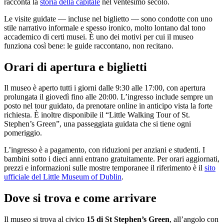
racconta la
storia della capitale
nel ventesimo secolo.
Le visite guidate — incluse nel biglietto — sono condotte con uno
stile narrativo informale e spesso ironico, molto lontano dal tono
accademico di certi musei. È uno dei motivi per cui il museo
funziona così bene: le guide raccontano, non recitano.
Orari di apertura e biglietti
Il museo è aperto tutti i giorni dalle 9:30 alle 17:00, con apertura
prolungata il giovedì fino alle 20:00. L’ingresso include sempre un
posto nel tour guidato, da prenotare online in anticipo vista la forte
richiesta. È inoltre disponibile il “Little Walking Tour of St.
Stephen’s Green”, una passeggiata guidata che si tiene ogni
pomeriggio.
L’ingresso è a pagamento, con riduzioni per anziani e studenti. I
bambini sotto i dieci anni entrano gratuitamente. Per orari aggiornati,
prezzi e informazioni sulle mostre temporanee il riferimento è il
sito
ufficiale del Little Museum of Dublin
.
Dove si trova e come arrivare
Il museo si trova al civico
15 di St Stephen’s Green
, all’angolo con