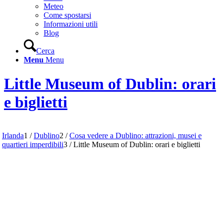
Meteo
Come spostarsi
Informazioni utili
Blog
Cerca
Menu
Menu
Little Museum of Dublin: orari
e biglietti
Irlanda
1
/
Dublino
2
/
Cosa vedere a Dublino: attrazioni, musei e
quartieri imperdibili
3
/
Little Museum of Dublin: orari e biglietti