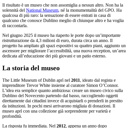
Il risultato è un museo che non assomiglia a nessun altro. Non ha la
solennità del
National Museum
, né la monumentalità del GPO. Ha
qualcosa di più raro: la sensazione di essere entrati in casa di
qualcuno che conosce Dublino meglio di chiunque altro e ha voglia
di raccontarla.
Nel giugno 2025 il museo ha riaperto le porte dopo un’importante
ristrutturazione da 4,3 milioni di euro, durata circa un anno. Il
progetto ha ampliato gli spazi espositivi su quattro piani, aggiunto un
ascensore per migliorare l’accessibilità, una nuova reception, un’area
dedicata all’educazione dei più giovani e un patio esterno.
La storia del museo
The Little Museum of Dublin aprì nel
2011
, ideato dal regista e
imprenditore Trevor White insieme al curatore Simon O’Connor.
L’idea era semplice quanto ambiziosa: creare un museo civico sulla
Dublino del Novecento partendo dal basso, raccogliendo oggetti
direttamente dai cittadini invece di acquistarli o prenderli in prestito
da istituzioni. In pochi mesi arrivarono migliaia di donazioni. Il
museo aprì con una collezione già sorprendente per varietà e
profondità.
La risposta fu immediata. Nel
2012
, appena un anno dopo