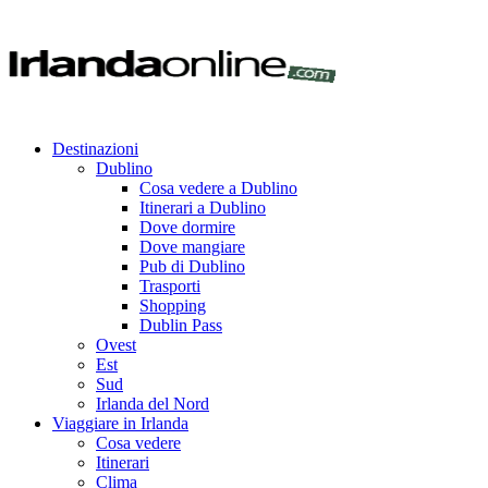
Destinazioni
Dublino
Cosa vedere a Dublino
Itinerari a Dublino
Dove dormire
Dove mangiare
Pub di Dublino
Trasporti
Shopping
Dublin Pass
Ovest
Est
Sud
Irlanda del Nord
Viaggiare in Irlanda
Cosa vedere
Itinerari
Clima