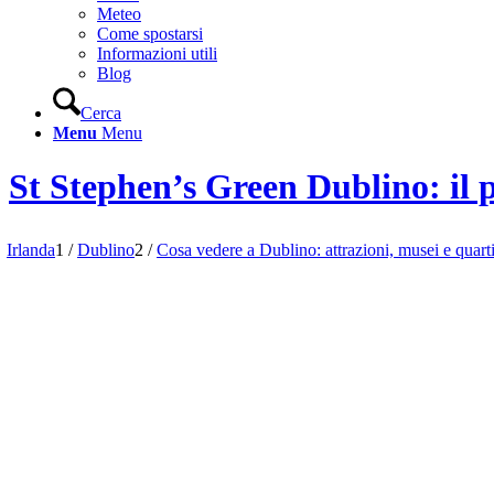
Meteo
Come spostarsi
Informazioni utili
Blog
Cerca
Menu
Menu
St Stephen’s Green Dublino: il p
Irlanda
1
/
Dublino
2
/
Cosa vedere a Dublino: attrazioni, musei e quarti