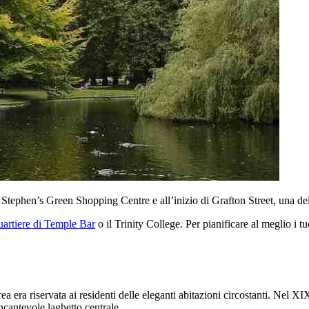
St Stephen’s Green Shopping Centre e all’inizio di Grafton Street, una del
uartiere di Temple Bar
o il Trinity College. Per pianificare al meglio i 
a era riservata ai residenti delle eleganti abitazioni circostanti. Nel XI
incantevole laghetto centrale.