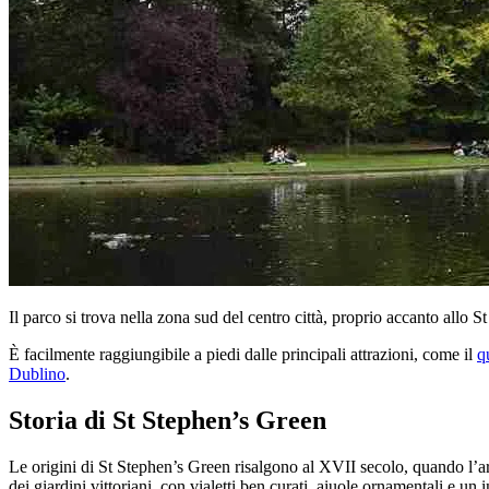
Il parco si trova nella zona sud del centro città, proprio accanto allo 
È facilmente raggiungibile a piedi dalle principali attrazioni, come il
q
Dublino
.
Storia di St Stephen’s Green
Le origini di St Stephen’s Green risalgono al XVII secolo, quando l’are
dei giardini vittoriani, con vialetti ben curati, aiuole ornamentali e un 