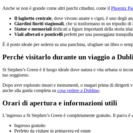
Anche se non è grande come altri parchi cittadini, come il
Phoenix Pa
Il laghetto centrale
, dove vivono anatre e cigni, è uno degli ang
Giardini fioriti stagionali
, che si trasformano in un tripudio di
Statue e memoriali
dedicati a figure importanti della storia irla
Viali alberati e ponticelli
perfetti per una passeggiata tranquilla
È il posto ideale per sedersi su una panchina, sfogliare un libro o semp
Perché visitarlo durante un viaggio a Dubl
St Stephen’s Green è il luogo ideale dove natura e vita urbana si incont
tuo soggiorno.
Dopo aver esplorato musei e monumenti, o magari prima di dirigerti verso
anche alla guida completa su
cosa vedere a Dublino
.
Orari di apertura e informazioni utili
L’ingresso a St Stephen’s Green è completamente gratuito. Il parco è a
Ingresso gratuito
Perfetto da visitare in primavera ed estate