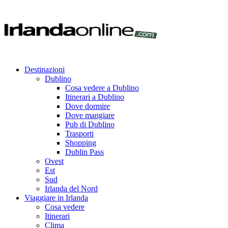
Destinazioni
Dublino
Cosa vedere a Dublino
Itinerari a Dublino
Dove dormire
Dove mangiare
Pub di Dublino
Trasporti
Shopping
Dublin Pass
Ovest
Est
Sud
Irlanda del Nord
Viaggiare in Irlanda
Cosa vedere
Itinerari
Clima