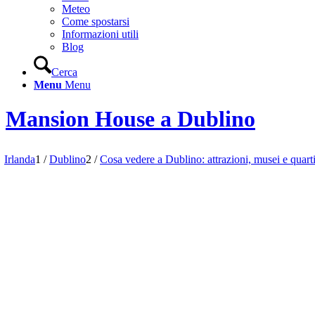
Meteo
Come spostarsi
Informazioni utili
Blog
Cerca
Menu
Menu
Mansion House a Dublino
Irlanda
1
/
Dublino
2
/
Cosa vedere a Dublino: attrazioni, musei e quarti