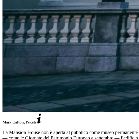
Mark Dalton, Pexels
La Mansion House non è aperta al pubblico come museo permanente ma o
— come le Giornate del Patrimonio Europeo a settembre — l’edificio vien