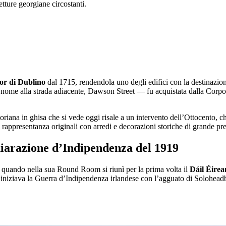
tetture georgiane circostanti.
r di Dublino
dal 1715, rendendola uno degli edifici con la destinazione
me alla strada adiacente, Dawson Street — fu acquistata dalla Corpora
ttoriana in ghisa che si vede oggi risale a un intervento dell’Ottocento, ch
rappresentanza originali con arredi e decorazioni storiche di grande pre
hiarazione d’Indipendenza del 1919
, quando nella sua Round Room si riunì per la prima volta il
Dáil Éire
i iniziava la Guerra d’Indipendenza irlandese con l’agguato di Solohead