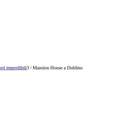
eri imperdibili
3
/
Mansion House a Dublino