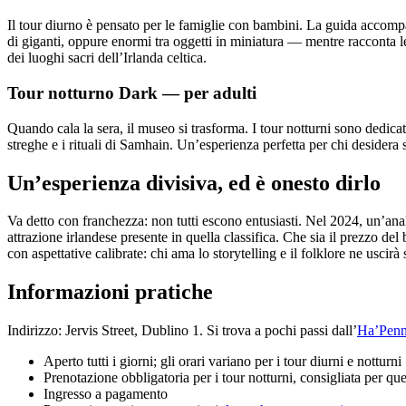
Il tour diurno è pensato per le famiglie con bambini. La guida accompa
di giganti, oppure enormi tra oggetti in miniatura — mentre racconta le l
dei luoghi sacri dell’Irlanda celtica.
Tour notturno Dark — per adulti
Quando cala la sera, il museo si trasforma. I tour notturni sono dedicati 
streghe e i rituali di Samhain. Un’esperienza perfetta per chi desidera s
Un’esperienza divisiva, ed è onesto dirlo
Va detto con franchezza: non tutti escono entusiasti. Nel 2024, un’anal
attrazione irlandese presente in quella classifica. Che sia il prezzo del
con aspettative calibrate: chi ama lo storytelling e il folklore ne uscir
Informazioni pratiche
Indirizzo: Jervis Street, Dublino 1. Si trova a pochi passi dall’
Ha’Penn
Aperto tutti i giorni; gli orari variano per i tour diurni e notturni
Prenotazione obbligatoria per i tour notturni, consigliata per que
Ingresso a pagamento