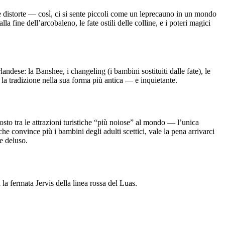
e distorte — così, ci si sente piccoli come un leprecauno in un mondo
 fine dell’arcobaleno, le fate ostili delle colline, e i poteri magici
landese: la Banshee, i changeling (i bambini sostituiti dalle fate), le
e la tradizione nella sua forma più antica — e inquietante.
osto tra le attrazioni turistiche “più noiose” al mondo — l’unica
che convince più i bambini degli adulti scettici, vale la pena arrivarci
re deluso.
a fermata Jervis della linea rossa del Luas.