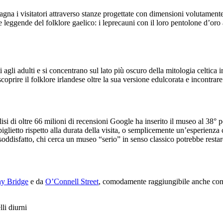
gna i visitatori attraverso stanze progettate con dimensioni volutament
eggende del folklore gaelico: i leprecauni con il loro pentolone d’oro alla
agli adulti e si concentrano sul lato più oscuro della mitologia celtica ir
coprire il folklore irlandese oltre la sua versione edulcorata e incontrar
isi di oltre 66 milioni di recensioni Google ha inserito il museo al 38° p
 biglietto rispetto alla durata della visita, o semplicemente un’esperienza 
à soddisfatto, chi cerca un museo “serio” in senso classico potrebbe resta
y Bridge
e da
O’Connell Street
, comodamente raggiungibile anche con l
lli diurni