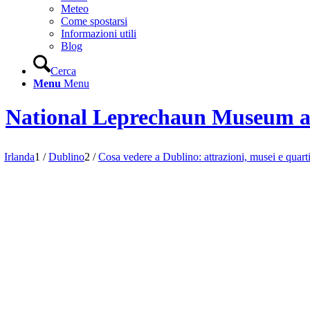
Meteo
Come spostarsi
Informazioni utili
Blog
Cerca
Menu
Menu
National Leprechaun Museum a
Irlanda
1
/
Dublino
2
/
Cosa vedere a Dublino: attrazioni, musei e quarti