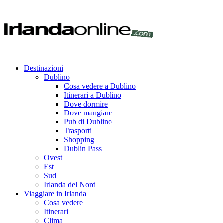
Destinazioni
Dublino
Cosa vedere a Dublino
Itinerari a Dublino
Dove dormire
Dove mangiare
Pub di Dublino
Trasporti
Shopping
Dublin Pass
Ovest
Est
Sud
Irlanda del Nord
Viaggiare in Irlanda
Cosa vedere
Itinerari
Clima