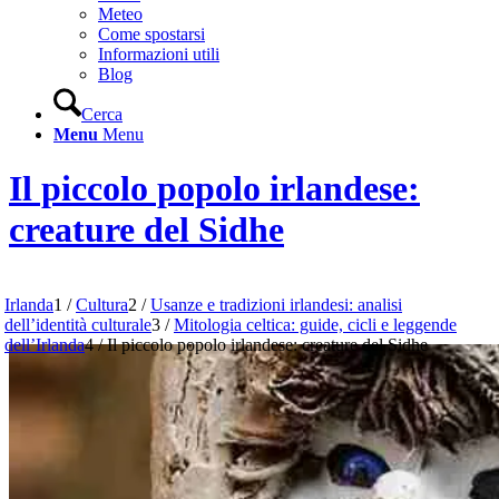
Meteo
Come spostarsi
Informazioni utili
Blog
Cerca
Menu
Menu
Il piccolo popolo irlandese:
creature del Sidhe
Irlanda
1
/
Cultura
2
/
Usanze e tradizioni irlandesi: analisi
dell’identità culturale
3
/
Mitologia celtica: guide, cicli e leggende
dell’Irlanda
4
/
Il piccolo popolo irlandese: creature del Sidhe