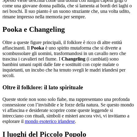
Spesso viene descritta come una donna con lunghi capelli grigi o
come una giovane donna pallida, che si lamenta ai bordi dei laghi o
nei boschi. Il suo pianto è un suono straziante che, una volta udito,
rimane impresso nella memoria per sempre.
Pooka e Changeling
Oltre a queste figure principali, il folklore è ricco di altre entità
affascinanti. Il
Pooka
è uno spirito mutaforma che si diverte a
scombussolare gli uomini, trasformandosi in un cavallo nero che
trascina i cavalieri nel fiume. I
Changeling
(i cambiati) sono
bambini umani rapiti dalle fate e sostituiti con copie malate o
inquietanti, un incubo che ha tenuto svegli le madri irlandesi per
secoli.
Oltre il folklore: il lato spirituale
Queste storie non sono solo fiabe, ma rappresentano una profonda
connessione con l’invisibile e le forze della natura. Se questo mondo
vi affascina e desiderate scoprire come queste leggende si
intrecciano con rituali, simboli e misteri ancora vivi, vi invitiamo a
esplorare il
mondo esoterico irlandese
.
I luoghi del Piccolo Popolo