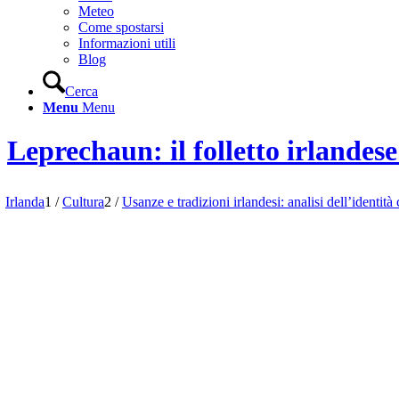
Meteo
Come spostarsi
Informazioni utili
Blog
Cerca
Menu
Menu
Leprechaun: il folletto irlandes
Irlanda
1
/
Cultura
2
/
Usanze e tradizioni irlandesi: analisi dell’identità 