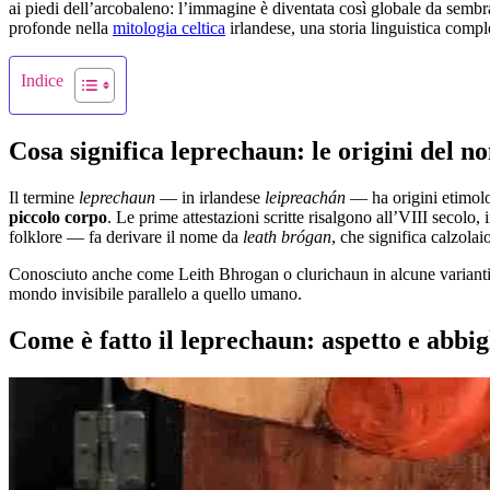
ai piedi dell’arcobaleno: l’immagine è diventata così globale da sembra
profonde nella
mitologia celtica
irlandese, una storia linguistica comp
Indice
Cosa significa leprechaun: le origini del n
Il termine
leprechaun
— in irlandese
leipreachán
— ha origini etimolog
piccolo corpo
. Le prime attestazioni scritte risalgono all’VIII secolo
folklore — fa derivare il nome da
leath brógan
, che significa calzolai
Conosciuto anche come Leith Bhrogan o clurichaun in alcune varianti r
mondo invisibile parallelo a quello umano.
Come è fatto il leprechaun: aspetto e abbi