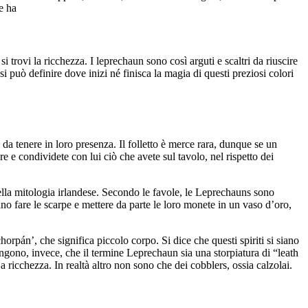
e ha
i trovi la ricchezza. I leprechaun sono così arguti e scaltri da riuscire
 può definire dove inizi né finisca la magia di questi preziosi colori
 da tenere in loro presenza. Il folletto è merce rara, dunque se un
re e condividete con lui ciò che avete sul tavolo, nel rispetto dei
ella mitologia irlandese. Secondo le favole, le Leprechauns sono
 fare le scarpe e mettere da parte le loro monete in un vaso d’oro,
horpán’, che significa piccolo corpo. Si dice che questi spiriti si siano
ngono, invece, che il termine Leprechaun sia una storpiatura di “leath
ricchezza. In realtà altro non sono che dei cobblers, ossia calzolai.