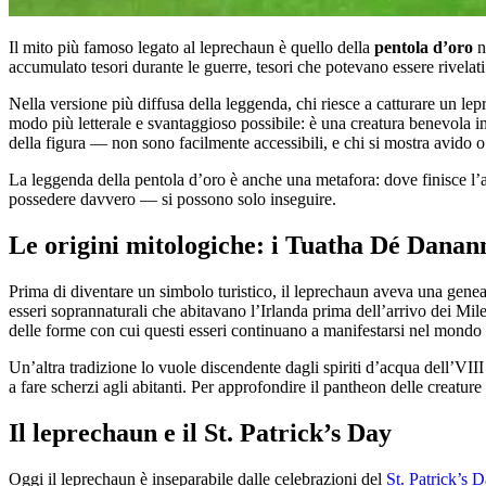
Il mito più famoso legato al leprechaun è quello della
pentola d’oro
n
accumulato tesori durante le guerre, tesori che potevano essere rivelat
Nella versione più diffusa della leggenda, chi riesce a catturare un lepre
modo più letterale e svantaggioso possibile: è una creatura benevola i
della figura — non sono facilmente accessibili, e chi si mostra avido o
La leggenda della pentola d’oro è anche una metafora: dove finisce l’a
possedere davvero — si possono solo inseguire.
Le origini mitologiche: i Tuatha Dé Danan
Prima di diventare un simbolo turistico, il leprechaun aveva una gene
esseri soprannaturali che abitavano l’Irlanda prima dell’arrivo dei Mile
delle forme con cui questi esseri continuano a manifestarsi nel mondo vis
Un’altra tradizione lo vuole discendente dagli spiriti d’acqua dell’VII
a fare scherzi agli abitanti. Per approfondire il pantheon delle creature
Il leprechaun e il St. Patrick’s Day
Oggi il leprechaun è inseparabile dalle celebrazioni del
St. Patrick’s 