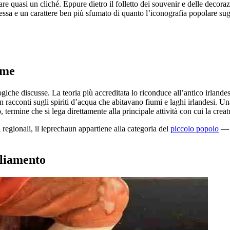
re quasi un cliché. Eppure dietro il folletto dei souvenir e delle decora
lessa e un carattere ben più sfumato di quanto l’iconografia popolare sug
ome
iche discusse. La teoria più accreditata lo riconduce all’antico irlande
, in racconti sugli spiriti d’acqua che abitavano fiumi e laghi irlandesi
o, termine che si lega direttamente alla principale attività con cui la creat
egionali, il leprechaun appartiene alla categoria del
piccolo popolo
— 
gliamento