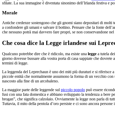
sfilate. La sua immagine è diventata sinonimo dell’Irlanda festiva e po
Morale
Antiche credenze sostengono che gli gnomi siano depositari di molti tesor
a confondere gli umani e salvare il bottino. Pensare che la fonte dell’
che nessuno potrà mai davvero fare propri, se non conservandone nel c
Che cosa dice la Legge irlandese sui Lepr
Qualcuno potrebbe dire che è ridicolo, ma esiste una
legge
a tutela de
giorno dovesse bussare alla vostra porta di casa sappiate che dovrete acc
termini di legge.
La leggenda del Leprechaun è uno dei miti più duraturi e si riferisce 
piccole entità che normalmente assumono la forma di un vecchio con un
nascosto alla fine di un arcobaleno.
La maggior parte delle leggende sul
piccolo popolo
può essere ricondot
fusi con una fata domestica e abbiano sviluppato la tendenza a bere pe
brogan”, che significa calzolaio. Ovviamente la legge non parla di tutt
Tuttavia, il mito della pentola d’oro persiste e ci sono ancora persone i