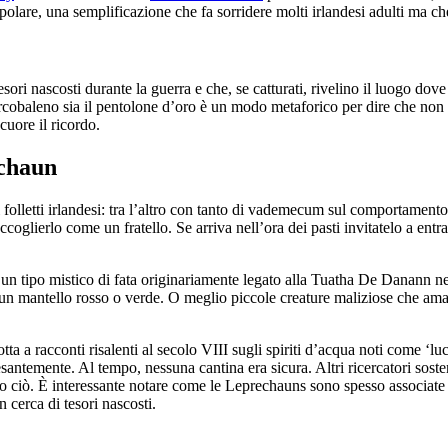
polare, una semplificazione che fa sorridere molti irlandesi adulti ma ch
i nascosti durante la guerra e che, se catturati, rivelino il luogo dove s
arcobaleno sia il pentolone d’oro è un modo metaforico per dire che non si
uore il ricordo.
echaun
i folletti irlandesi: tra l’altro con tanto di vademecum sul comportamento
oglierlo come un fratello. Se arriva nell’ora dei pasti invitatelo a entra
a un tipo mistico di fata originariamente legato alla Tuatha De Danann n
 mantello rosso o verde. O meglio piccole creature maliziose che amano
ta a racconti risalenti al secolo VIII sugli spiriti d’acqua noti come ‘luc
santemente. Al tempo, nessuna cantina era sicura. Altri ricercatori soste
o ciò. È interessante notare come le Leprechauns sono spesso associate a 
n cerca di tesori nascosti.