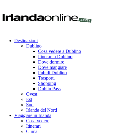
Destinazioni
Dublino
Cosa vedere a Dublino
Itinerari a Dublino
Dove dormire
Dove mangiare
Pub di Dublino
Trasporti
Shopping
Dublin Pass
Ovest
Est
Sud
Irlanda del Nord
Viaggiare in Irlanda
Cosa vedere
Itinerari
Clima