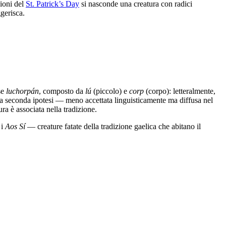
zioni del
St. Patrick’s Day
si nasconde una creatura con radici
gerisca.
se
luchorpán
, composto da
lú
(piccolo) e
corp
(corpo): letteralmente,
. Una seconda ipotesi — meno accettata linguisticamente ma diffusa nel
ura è associata nella tradizione.
i
Aos Sí
— creature fatate della tradizione gaelica che abitano il