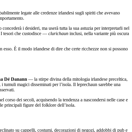
abilmente legate alle credenze irlandesi sugli spiriti che avevano
comportamento.
o concederà i desideri, ma userà tutta la sua astuzia per interpretarli nel
. I tesori che custodisce —
clurichaun
inclusi, nella variante più oscura
n esso. È il modo irlandese di dire che certe ricchezze non si possono
ha Dé Danann
— la stirpe divina della mitologia irlandese preceltica,
, i tumuli magici disseminati per l’isola. Il leprechaun sarebbe una
sservati.
el corso dei secoli, acquisendo la tendenza a nascondersi nelle case e
e principali figure del folklore dell’isola.
eclinato su cappelli, costumi, decorazioni di negozi, addobbi di pub e