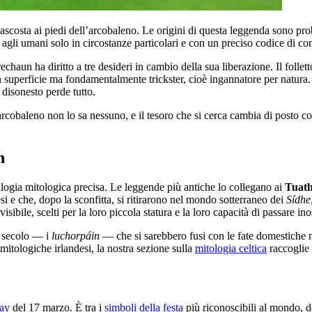
ascosta ai piedi dell’arcobaleno. Le origini di questa leggenda sono prob
i agli umani solo in circostanze particolari e con un preciso codice di 
chaun ha diritto a tre desideri in cambio della sua liberazione. Il follett
n superficie ma fondamentalmente trickster, cioè ingannatore per natura
 disonesto perde tutto.
rcobaleno non lo sa nessuno, e il tesoro che si cerca cambia di posto co
n
alogia mitologica precisa. Le leggende più antiche lo collegano ai
Tuat
si e che, dopo la sconfitta, si ritirarono nel mondo sotterraneo dei
Sídhe
ibile, scelti per la loro piccola statura e la loro capacità di passare ino
I secolo — i
luchorpáin
— che si sarebbero fusi con le fate domestiche n
 mitologiche irlandesi, la nostra sezione sulla
mitologia celtica
raccoglie l
Day
del 17 marzo. È tra i
simboli della festa
più riconoscibili al mondo, d