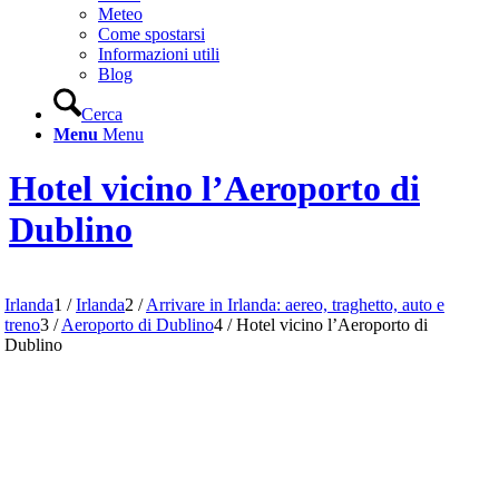
Meteo
Come spostarsi
Informazioni utili
Blog
Cerca
Menu
Menu
Hotel vicino l’Aeroporto di
Dublino
Irlanda
1
/
Irlanda
2
/
Arrivare in Irlanda: aereo, traghetto, auto e
treno
3
/
Aeroporto di Dublino
4
/
Hotel vicino l’Aeroporto di
Dublino