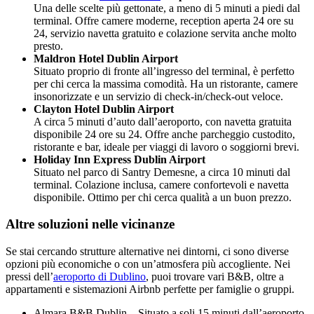
Una delle scelte più gettonate, a meno di 5 minuti a piedi dal
terminal. Offre camere moderne, reception aperta 24 ore su
24, servizio navetta gratuito e colazione servita anche molto
presto.
Maldron Hotel Dublin Airport
Situato proprio di fronte all’ingresso del terminal, è perfetto
per chi cerca la massima comodità. Ha un ristorante, camere
insonorizzate e un servizio di check-in/check-out veloce.
Clayton Hotel Dublin Airport
A circa 5 minuti d’auto dall’aeroporto, con navetta gratuita
disponibile 24 ore su 24. Offre anche parcheggio custodito,
ristorante e bar, ideale per viaggi di lavoro o soggiorni brevi.
Holiday Inn Express Dublin Airport
Situato nel parco di Santry Demesne, a circa 10 minuti dal
terminal. Colazione inclusa, camere confortevoli e navetta
disponibile. Ottimo per chi cerca qualità a un buon prezzo.
Altre soluzioni nelle vicinanze
Se stai cercando strutture alternative nei dintorni, ci sono diverse
opzioni più economiche o con un’atmosfera più accogliente. Nei
pressi dell’
aeroporto di Dublino
, puoi trovare vari B&B, oltre a
appartamenti e sistemazioni Airbnb perfette per famiglie o gruppi.
Almara B&B Dublin – Situato a soli 15 minuti dall’aeroporto,