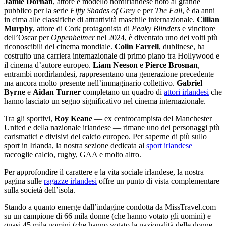
Jamie Dornan
, attore e modello nordirlandese noto al grande
pubblico per la serie
Fifty Shades of Grey
e per
The Fall
, è da anni
in cima alle classifiche di attrattività maschile internazionale.
Cillian
Murphy
, attore di Cork protagonista di
Peaky Blinders
e vincitore
dell’Oscar per
Oppenheimer
nel 2024, è diventato uno dei volti più
riconoscibili del cinema mondiale.
Colin Farrell
, dublinese, ha
costruito una carriera internazionale di primo piano tra Hollywood e
il cinema d’autore europeo.
Liam Neeson
e
Pierce Brosnan
,
entrambi nordirlandesi, rappresentano una generazione precedente
ma ancora molto presente nell’immaginario collettivo.
Gabriel
Byrne
e
Aidan Turner
completano un quadro di
attori irlandesi
che
hanno lasciato un segno significativo nel cinema internazionale.
Tra gli sportivi,
Roy Keane
— ex centrocampista del Manchester
United e della nazionale irlandese — rimane uno dei personaggi più
carismatici e divisivi del calcio europeo. Per saperne di più sullo
sport in Irlanda, la nostra sezione dedicata al
sport irlandese
raccoglie calcio, rugby, GAA e molto altro.
Per approfondire il carattere e la vita sociale irlandese, la nostra
pagina sulle
ragazze irlandesi
offre un punto di vista complementare
sulla società dell’isola.
Stando a quanto emerge dall’indagine condotta da MissTravel.com
su un campione di 66 mila donne (che hanno votato gli uomini) e
quasi 45 mila uomini (che hanno votato la nazionalità delle donne