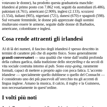
votavano le donne), ha prodotto questa graduatoria maschile:
irlandesi al primo posto con 7.862 voti, seguiti da australiani (6.486),
pakistani (4.761), americani (2.909), inglesi (2.133), scozzesi
(1.554), italiani (905), nigeriani (721), danesi (670) e spagnoli (598).
Sul versante femminile, le donne più apprezzate dagli uomini
risultavano essere le armene, seguite dalle donne di Barbados,
americane, colombiane e inglesi.
Cosa rende attraenti gli irlandesi
Al di là dei numeri, il fascino degli irlandesi è spesso descritto in
termini di carattere più che di aspetto fisico. Sono generalmente
grandi conversatori
— una qualità che viene dall’oralità profonda
della cultura gaelica, dalla tradizione dello
storytelling
e da secoli di
vita sociale costruita intorno al pub. Sono
easy-going
, raramente
formali, capaci di mettere a proprio agio con poca fatica. L’accento
irlandese — specialmente quello dublinese o quello del Connacht —
è considerato uno dei più piacevoli all’orecchio tra gli accenti di
lingua inglese. Amano la musica, il calcio, il rugby e la Guinness,
non necessariamente in quest’ordine.
I volti più noti