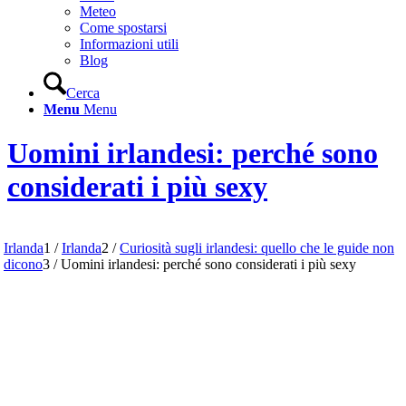
Meteo
Come spostarsi
Informazioni utili
Blog
Cerca
Menu
Menu
Uomini irlandesi: perché sono
considerati i più sexy
Irlanda
1
/
Irlanda
2
/
Curiosità sugli irlandesi: quello che le guide non
dicono
3
/
Uomini irlandesi: perché sono considerati i più sexy