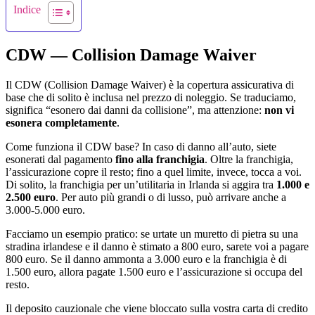
Indice
CDW — Collision Damage Waiver
Il CDW (Collision Damage Waiver) è la copertura assicurativa di
base che di solito è inclusa nel prezzo di noleggio. Se traduciamo,
significa “esonero dai danni da collisione”, ma attenzione:
non vi
esonera completamente
.
Come funziona il CDW base? In caso di danno all’auto, siete
esonerati dal pagamento
fino alla franchigia
. Oltre la franchigia,
l’assicurazione copre il resto; fino a quel limite, invece, tocca a voi.
Di solito, la franchigia per un’utilitaria in Irlanda si aggira tra
1.000 e
2.500 euro
. Per auto più grandi o di lusso, può arrivare anche a
3.000-5.000 euro.
Facciamo un esempio pratico: se urtate un muretto di pietra su una
stradina irlandese e il danno è stimato a 800 euro, sarete voi a pagare
800 euro. Se il danno ammonta a 3.000 euro e la franchigia è di
1.500 euro, allora pagate 1.500 euro e l’assicurazione si occupa del
resto.
Il deposito cauzionale che viene bloccato sulla vostra carta di credito