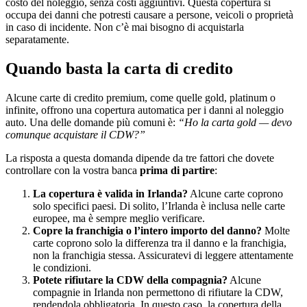
costo del noleggio, senza costi aggiuntivi. Questa copertura si
occupa dei danni che potresti causare a persone, veicoli o proprietà
in caso di incidente. Non c’è mai bisogno di acquistarla
separatamente.
Quando basta la carta di credito
Alcune carte di credito premium, come quelle gold, platinum o
infinite, offrono una copertura automatica per i danni al noleggio
auto. Una delle domande più comuni è:
“Ho la carta gold — devo
comunque acquistare il CDW?”
La risposta a questa domanda dipende da tre fattori che dovete
controllare con la vostra banca
prima di partire
:
La copertura è valida in Irlanda?
Alcune carte coprono
solo specifici paesi. Di solito, l’Irlanda è inclusa nelle carte
europee, ma è sempre meglio verificare.
Copre la franchigia o l’intero importo del danno?
Molte
carte coprono solo la differenza tra il danno e la franchigia,
non la franchigia stessa. Assicuratevi di leggere attentamente
le condizioni.
Potete rifiutare la CDW della compagnia?
Alcune
compagnie in Irlanda non permettono di rifiutare la CDW,
rendendola obbligatoria. In questo caso, la copertura della