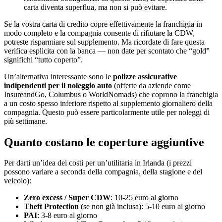
carta diventa superflua, ma non si può evitare.
Se la vostra carta di credito copre effettivamente la franchigia in
modo completo e la compagnia consente di rifiutare la CDW,
potreste risparmiare sul supplemento. Ma ricordate di fare questa
verifica esplicita con la banca — non date per scontato che “gold”
significhi “tutto coperto”.
Un’alternativa interessante sono le
polizze assicurative
indipendenti per il noleggio auto
(offerte da aziende come
InsureandGo, Columbus o WorldNomads) che coprono la franchigia
a un costo spesso inferiore rispetto al supplemento giornaliero della
compagnia. Questo può essere particolarmente utile per noleggi di
più settimane.
Quanto costano le coperture aggiuntive
Per darti un’idea dei costi per un’utilitaria in Irlanda (i prezzi
possono variare a seconda della compagnia, della stagione e del
veicolo):
Zero excess / Super CDW
: 10-25 euro al giorno
Theft Protection
(se non già inclusa): 5-10 euro al giorno
PAI
: 3-8 euro al giorno