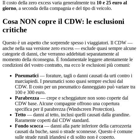
Il costo della zero excess varia generalmente tra
10 e 25 euro al
giorno
, a seconda della compagnia e del tipo di veicolo.
Cosa NON copre il CDW: le esclusioni
critiche
Questo è un aspetto che sorprende spesso i viaggiatori. Il CDW —
anche nella sua versione zero excess — esclude quasi sempre alcune
categorie di danni, che verranno addebitati separatamente al
momento della riconsegna. È fondamentale leggere attentamente le
condizioni del vostro contratto, ma ecco le esclusioni più comuni:
Pneumatici
— forature, tagli o danni causati da urti contro i
marciapiedi. I pneumatici sono quasi sempre esclusi dal
CDW. Il costo per un pneumatico danneggiato può variare tra
100 e 300 euro.
Parabrezza
— crepe e scheggiature non sono coperte dal
CDW base. Alcune compagnie offrono una copertura
specifica per il parabrezza (Windscreen Protection).
Tetto
— danni al tetto, inclusi quelli causati dalla grandine.
Raramente coperti dal CDW standard.
Fondo scocca
— danni alla parte inferiore della carrozzeria
causati da buche, sassi o strade sconnesse. Questo è comune
sulle strade rurali irlandesi e di solito non è coperto.