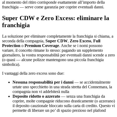
al momento del ritiro corrisponde esattamente all’importo della
franchigia — serve come garanzia per coprire eventuali danni.
Super CDW e Zero Excess: eliminare la
franchigia
La soluzione per eliminare completamente la franchigia si chiama, a
seconda della compagnia,
Super CDW
,
Zero Excess
,
Full
Protection
o
Premium Coverage
. Anche se i nomi possono
variare, il concetto rimane lo stesso: pagando un supplemento
giornaliero, la vostra responsabilità per eventuali danni scende a zero
(o quasi — alcune polizze mantengono una piccola franchigia
simbolica).
I vantaggi della zero excess sono due:
Nessuna responsabilità per i danni
— se accidentalmente
urtate uno specchietto in una strada stretta del Connemara, la
compagnia non vi addebiterà nulla
Deposito ridotto o azzerato
— senza una franchigia da
coprire, molte compagnie riducono drasticamente (o azzerano)
il deposito cauzionale bloccato sulla carta di credito. Questo vi
permette di liberare un po’ di spazio prezioso nel plafond