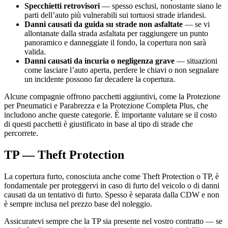
Specchietti retrovisori
— spesso esclusi, nonostante siano le
parti dell’auto più vulnerabili sui tortuosi strade irlandesi.
Danni causati da guida su strade non asfaltate
— se vi
allontanate dalla strada asfaltata per raggiungere un punto
panoramico e danneggiate il fondo, la copertura non sarà
valida.
Danni causati da incuria o negligenza grave
— situazioni
come lasciare l’auto aperta, perdere le chiavi o non segnalare
un incidente possono far decadere la copertura.
Alcune compagnie offrono pacchetti aggiuntivi, come la Protezione
per Pneumatici e Parabrezza e la Protezione Completa Plus, che
includono anche queste categorie. È importante valutare se il costo
di questi pacchetti è giustificato in base al tipo di strade che
percorrete.
TP — Theft Protection
La copertura furto, conosciuta anche come Theft Protection o TP, è
fondamentale per proteggervi in caso di furto del veicolo o di danni
causati da un tentativo di furto. Spesso è separata dalla CDW e non
è sempre inclusa nel prezzo base del noleggio.
Assicuratevi sempre che la TP sia presente nel vostro contratto — se