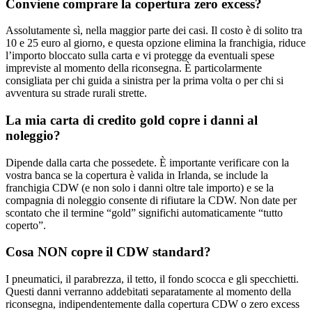
Conviene comprare la copertura zero excess?
Assolutamente sì, nella maggior parte dei casi. Il costo è di solito tra
10 e 25 euro al giorno, e questa opzione elimina la franchigia, riduce
l’importo bloccato sulla carta e vi protegge da eventuali spese
impreviste al momento della riconsegna. È particolarmente
consigliata per chi guida a sinistra per la prima volta o per chi si
avventura su strade rurali strette.
La mia carta di credito gold copre i danni al
noleggio?
Dipende dalla carta che possedete. È importante verificare con la
vostra banca se la copertura è valida in Irlanda, se include la
franchigia CDW (e non solo i danni oltre tale importo) e se la
compagnia di noleggio consente di rifiutare la CDW. Non date per
scontato che il termine “gold” significhi automaticamente “tutto
coperto”.
Cosa NON copre il CDW standard?
I pneumatici, il parabrezza, il tetto, il fondo scocca e gli specchietti.
Questi danni verranno addebitati separatamente al momento della
riconsegna, indipendentemente dalla copertura CDW o zero excess