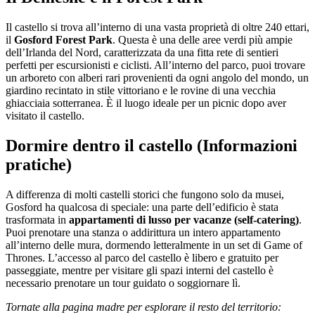
Il castello si trova all’interno di una vasta proprietà di oltre 240 ettari,
il
Gosford Forest Park
. Questa è una delle aree verdi più ampie
dell’Irlanda del Nord, caratterizzata da una fitta rete di sentieri
perfetti per escursionisti e ciclisti. All’interno del parco, puoi trovare
un arboreto con alberi rari provenienti da ogni angolo del mondo, un
giardino recintato in stile vittoriano e le rovine di una vecchia
ghiacciaia sotterranea. È il luogo ideale per un picnic dopo aver
visitato il castello.
Dormire dentro il castello (Informazioni
pratiche)
A differenza di molti castelli storici che fungono solo da musei,
Gosford ha qualcosa di speciale: una parte dell’edificio è stata
trasformata in
appartamenti di lusso per vacanze (self-catering)
.
Puoi prenotare una stanza o addirittura un intero appartamento
all’interno delle mura, dormendo letteralmente in un set di Game of
Thrones. L’accesso al parco del castello è libero e gratuito per
passeggiate, mentre per visitare gli spazi interni del castello è
necessario prenotare un tour guidato o soggiornare lì.
Tornate alla pagina madre per esplorare il resto del territorio: