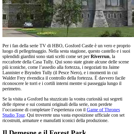
Per i fan della serie TV di HBO, Gosford Castle è un vero e proprio
luogo di pellegrinaggio. Nella sesta stagione, questo castello e i suoi
splendidi giardini sono stati scelti come set per
Riverrun
, la
roccaforte della Casa Tully. Qui sono state girate alcune delle scene
più iconiche, come l’assedio alla fortezza, i negoziati tra Jaime
Lannister e Brynden Tully (il Pesce Nero), e i momenti in cui
Walder Frey rivendica il controllo della fortezza. È davvero facile
riconoscere le torri e i cortili interni mentre si passeggia lungo il
perimetro.
Se la visita a Gosford ha stuzzicato la vostra curiosità sui segreti
delle riprese e sui costumi originali della serie, non perdete
l’occasione di completare l’esperienza con il
Game of Thrones
Studio Tour
. Qui troverete una vasta esposizione ufficiale con set
ricostruiti, armature e manufatti iconici della produzione.
Il Demesne e il Forest Park