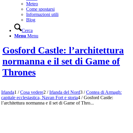
Meteo
Come spostarsi
Informazioni utili
Blog
Cerca
Menu
Menu
Gosford Castle: l’architettura
normanna e il set di Game of
Thrones
Irlanda
1
/
Cosa vedere
2
/
Irlanda del Nord
3
/
Contea di Armagh:
capitale ecclesiastica, Navan Fort e storia
4
/
Gosford Castle:
l’architettura normanna e il set di Game of Thro...