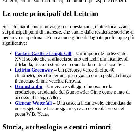
Anierin, con un sud ricco d’acqua e un nord più aspro e costiero.
Le mete principali del Leitrim
Se state pianificando un viaggio in questa zona, è utile focalizzarsi
sui principali punti di interesse, che vanno dalle residenze storiche ai
percorsi ciclopedonali. Ecco alcune guide dettagliate per le tappe più
significative:
Parke’s Castle e Lough Gill
– Un’imponente fortezza del
XVII secolo che si affaccia su uno dei laghi più incantevoli
d’Irlanda, ricco di storia e circondato da sentieri boschivi.
Leitrim Greenway
– Un percorso verde di oltre 40
chilometri, perfetto per una passeggiata o una pedalata lungo
il tracciato di una vecchia ferrovia.
Drumshanbo
– Un vivace villaggio famoso per la
produzione artigianale del Gunpowder Gin e come punto di
accesso al Lough Allen.
Glencar Waterfall
– Una cascata incantevole, circondata da
una vegetazione lussureggiante, resa celebre dai versi del
poeta W.B. Yeats.
Storia, archeologia e centri minori