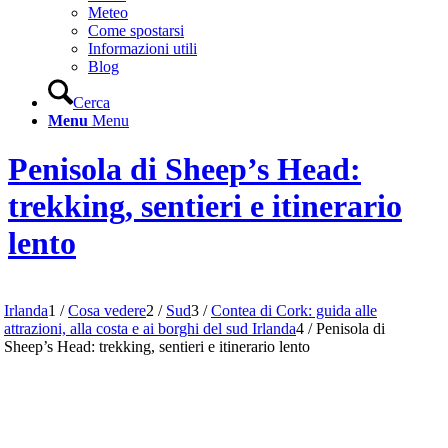
Meteo
Come spostarsi
Informazioni utili
Blog
Cerca
Menu
Menu
Penisola di Sheep’s Head:
trekking, sentieri e itinerario
lento
Irlanda
1
/
Cosa vedere
2
/
Sud
3
/
Contea di Cork: guida alle
attrazioni, alla costa e ai borghi del sud Irlanda
4
/
Penisola di
Sheep’s Head: trekking, sentieri e itinerario lento