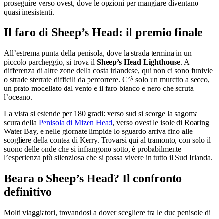
proseguire verso ovest, dove le opzioni per mangiare diventano
quasi inesistenti.
Il faro di Sheep’s Head: il premio finale
All’estrema punta della penisola, dove la strada termina in un
piccolo parcheggio, si trova il
Sheep’s Head Lighthouse
. A
differenza di altre zone della costa irlandese, qui non ci sono funivie
o strade sterrate difficili da percorrere. C’è solo un muretto a secco,
un prato modellato dal vento e il faro bianco e nero che scruta
l’oceano.
La vista si estende per 180 gradi: verso sud si scorge la sagoma
scura della
Penisola di Mizen Head
, verso ovest le isole di Roaring
Water Bay, e nelle giornate limpide lo sguardo arriva fino alle
scogliere della contea di Kerry. Trovarsi qui al tramonto, con solo il
suono delle onde che si infrangono sotto, è probabilmente
l’esperienza più silenziosa che si possa vivere in tutto il Sud Irlanda.
Beara o Sheep’s Head? Il confronto
definitivo
Molti viaggiatori, trovandosi a dover scegliere tra le due penisole di