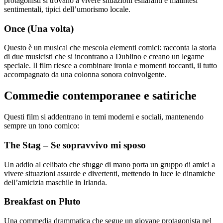
protagonisti si trovano a vivere situazioni esilaranti e malintesi
sentimentali, tipici dell’umorismo locale.
Once (Una volta)
Questo è un musical che mescola elementi comici: racconta la storia
di due musicisti che si incontrano a Dublino e creano un legame
speciale. Il film riesce a combinare ironia e momenti toccanti, il tutto
accompagnato da una colonna sonora coinvolgente.
Commedie contemporanee e satiriche
Questi film si addentrano in temi moderni e sociali, mantenendo
sempre un tono comico:
The Stag – Se sopravvivo mi sposo
Un addio al celibato che sfugge di mano porta un gruppo di amici a
vivere situazioni assurde e divertenti, mettendo in luce le dinamiche
dell’amicizia maschile in Irlanda.
Breakfast on Pluto
Una commedia drammatica che segue un giovane protagonista nel