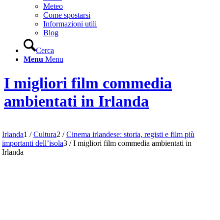
Meteo
Come spostarsi
Informazioni utili
Blog
Cerca
Menu
Menu
I migliori film commedia
ambientati in Irlanda
Irlanda
1
/
Cultura
2
/
Cinema irlandese: storia, registi e film più
importanti dell’isola
3
/
I migliori film commedia ambientati in
Irlanda