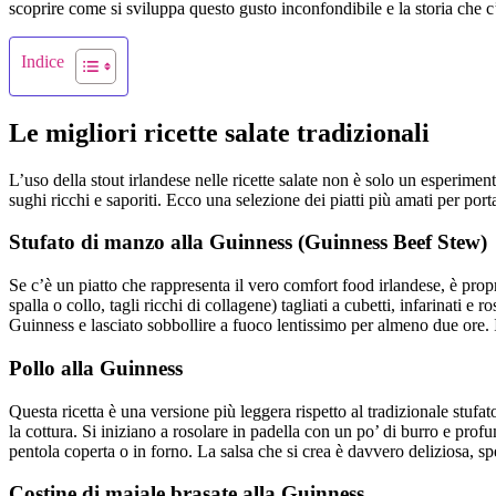
scoprire come si sviluppa questo gusto inconfondibile e la storia che c’
Indice
Le migliori ricette salate tradizionali
L’uso della stout irlandese nelle ricette salate non è solo un esperimen
sughi ricchi e saporiti. Ecco una selezione dei piatti più amati per port
Stufato di manzo alla Guinness (Guinness Beef Stew)
Se c’è un piatto che rappresenta il vero comfort food irlandese, è propr
spalla o collo, tagli ricchi di collagene) tagliati a cubetti, infarinati 
Guinness e lasciato sobbollire a fuoco lentissimo per almeno due ore. I
Pollo alla Guinness
Questa ricetta è una versione più leggera rispetto al tradizionale stuf
la cottura. Si iniziano a rosolare in padella con un po’ di burro e pro
pentola coperta o in forno. La salsa che si crea è davvero deliziosa, sp
Costine di maiale brasate alla Guinness