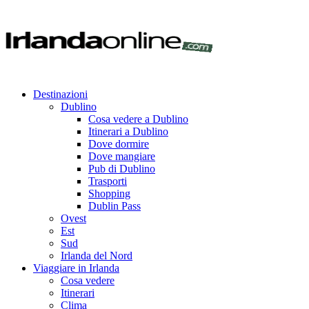
Destinazioni
Dublino
Cosa vedere a Dublino
Itinerari a Dublino
Dove dormire
Dove mangiare
Pub di Dublino
Trasporti
Shopping
Dublin Pass
Ovest
Est
Sud
Irlanda del Nord
Viaggiare in Irlanda
Cosa vedere
Itinerari
Clima