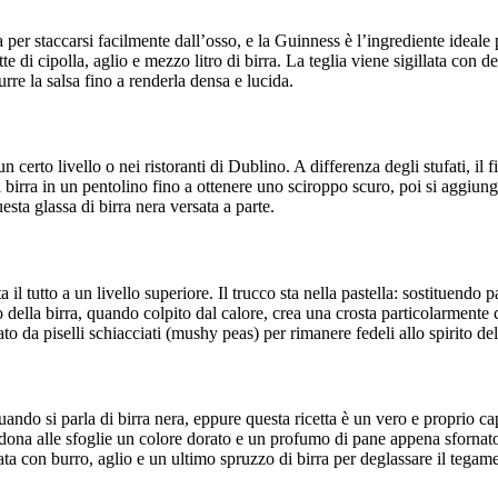
 per staccarsi facilmente dall’osso, e la Guinness è l’ingrediente ideale 
tte di cipolla, aglio e mezzo litro di birra. La teglia viene sigillata con
urre la salsa fino a renderla densa e lucida.
n certo livello o nei ristoranti di Dublino. A differenza degli stufati, il 
 la birra in un pentolino fino a ottenere uno sciroppo scuro, poi si aggiu
uesta glassa di birra nera versata a parte.
a il tutto a un livello superiore. Il trucco sta nella pastella: sostituendo 
 della birra, quando colpito dal calore, crea una crosta particolarmente
 da piselli schiacciati (mushy peas) per rimanere fedeli allo spirito de
ando si parla di birra nera, eppure questa ricetta è un vero e proprio ca
dona alle sfoglie un colore dorato e un profumo di pane appena sfornato.
ata con burro, aglio e un ultimo spruzzo di birra per deglassare il tega