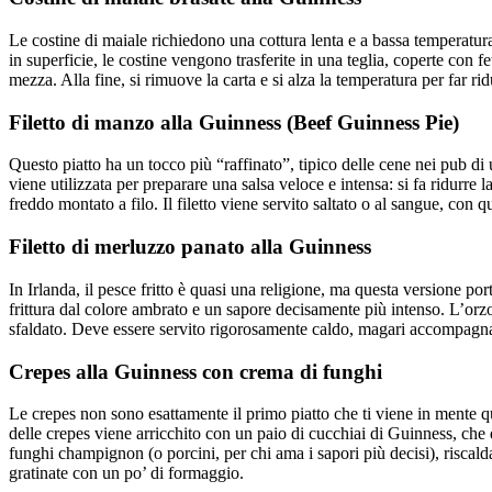
Le costine di maiale richiedono una cottura lenta e a bassa temperatura
in superficie, le costine vengono trasferite in una teglia, coperte con fe
mezza. Alla fine, si rimuove la carta e si alza la temperatura per far rid
Filetto di manzo alla Guinness (Beef Guinness Pie)
Questo piatto ha un tocco più “raffinato”, tipico delle cene nei pub di u
viene utilizzata per preparare una salsa veloce e intensa: si fa ridurre
freddo montato a filo. Il filetto viene servito saltato o al sangue, con q
Filetto di merluzzo panato alla Guinness
In Irlanda, il pesce fritto è quasi una religione, ma questa versione port
frittura dal colore ambrato e un sapore decisamente più intenso. L’orzo
sfaldato. Deve essere servito rigorosamente caldo, magari accompagnato
Crepes alla Guinness con crema di funghi
Le crepes non sono esattamente il primo piatto che ti viene in mente qu
delle crepes viene arricchito con un paio di cucchiai di Guinness, che 
funghi champignon (o porcini, per chi ama i sapori più decisi), riscald
gratinate con un po’ di formaggio.