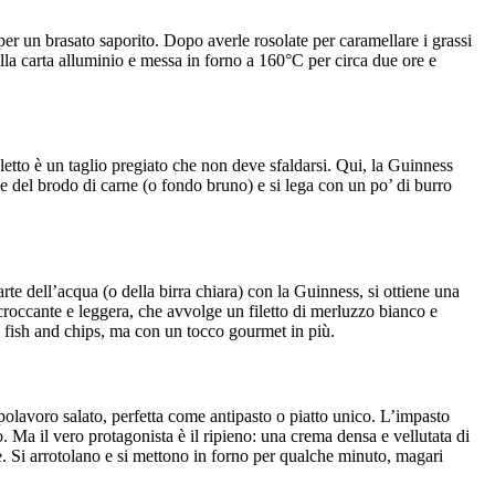
per un brasato saporito. Dopo averle rosolate per caramellare i grassi
 della carta alluminio e messa in forno a 160°C per circa due ore e
filetto è un taglio pregiato che non deve sfaldarsi. Qui, la Guinness
nge del brodo di carne (o fondo bruno) e si lega con un po’ di burro
parte dell’acqua (o della birra chiara) con la Guinness, si ottiene una
 croccante e leggera, che avvolge un filetto di merluzzo bianco e
l fish and chips, ma con un tocco gourmet in più.
polavoro salato, perfetta come antipasto o piatto unico. L’impasto
 Ma il vero protagonista è il ripieno: una crema densa e vellutata di
me. Si arrotolano e si mettono in forno per qualche minuto, magari