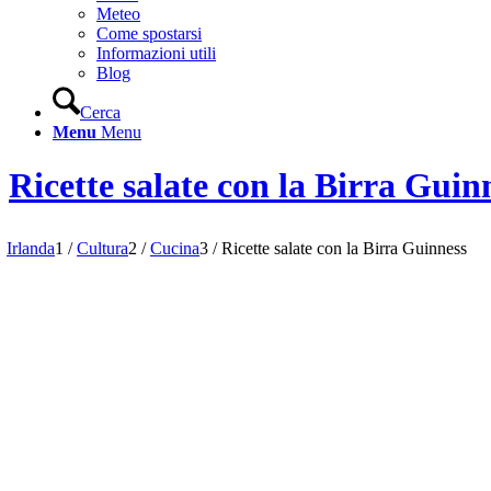
Meteo
Come spostarsi
Informazioni utili
Blog
Cerca
Menu
Menu
Ricette salate con la Birra Guin
Irlanda
1
/
Cultura
2
/
Cucina
3
/
Ricette salate con la Birra Guinness