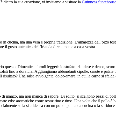
è dietro la sua creazione, vi invitiamo a visitare la
Guinness Storehouse
to in cucina, ma una vera e propria tradizione. L’amarezza dell’orzo tost
are il gusto autentico dell’Irlanda direttamente a casa vostra.
io questo. Dimentica i brodi leggeri: lo stufato irlandese è denso, scuro
e rosolati fino a doratura. Aggiungiamo abbondanti cipolle, carote e patate
l risultato? Una salsa avvolgente, dolce-amara, in cui la carne si sfalda
ato di manzo, ma non manca di sapore. Di solito, si scelgono pezzi di po
fumate erbe aromatiche come rosmarino e timo. Una volta che il pollo è be
ecialmente se la si addensa con un po’ di panna da cucina o la si riduce 