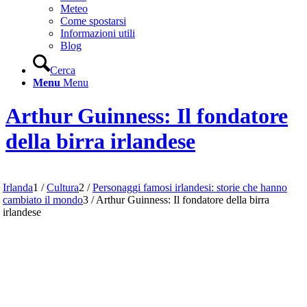
Meteo
Come spostarsi
Informazioni utili
Blog
Cerca
Menu
Menu
Arthur Guinness: Il fondatore
della birra irlandese
Irlanda
1
/
Cultura
2
/
Personaggi famosi irlandesi: storie che hanno
cambiato il mondo
3
/
Arthur Guinness: Il fondatore della birra
irlandese