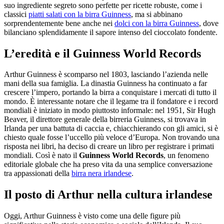
suo ingrediente segreto sono perfette per ricette robuste, come i
classici
piatti salati con la birra Guinness
, ma si abbinano
sorprendentemente bene anche nei
dolci con la birra Guinness
, dove
bilanciano splendidamente il sapore intenso del cioccolato fondente.
L’eredità e il Guinness World Records
Arthur Guinness è scomparso nel 1803, lasciando l’azienda nelle
mani della sua famiglia. La dinastia Guinness ha continuato a far
crescere l’impero, portando la birra a conquistare i mercati di tutto il
mondo. È interessante notare che il legame tra il fondatore e i record
mondiali è iniziato in modo piuttosto informale: nel 1951, Sir Hugh
Beaver, il direttore generale della birreria Guinness, si trovava in
Irlanda per una battuta di caccia e, chiacchierando con gli amici, si è
chiesto quale fosse l’uccello più veloce d’Europa. Non trovando una
risposta nei libri, ha deciso di creare un libro per registrare i primati
mondiali. Così è nato il
Guinness World Records
, un fenomeno
editoriale globale che ha preso vita da una semplice conversazione
tra appassionati della
birra nera irlandese
.
Il posto di Arthur nella cultura irlandese
Oggi, Arthur Guinness è visto come una delle figure più