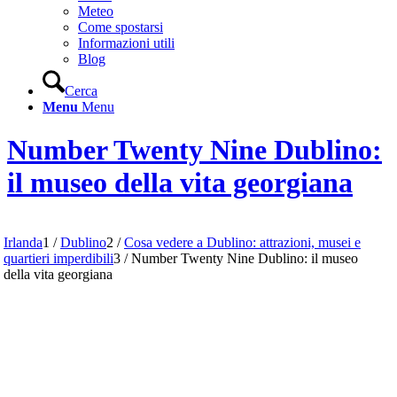
Meteo
Come spostarsi
Informazioni utili
Blog
Cerca
Menu
Menu
Number Twenty Nine Dublino:
il museo della vita georgiana
Irlanda
1
/
Dublino
2
/
Cosa vedere a Dublino: attrazioni, musei e
quartieri imperdibili
3
/
Number Twenty Nine Dublino: il museo
della vita georgiana