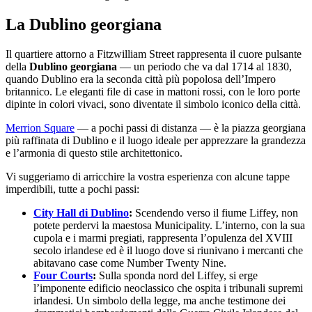
La Dublino georgiana
Il quartiere attorno a Fitzwilliam Street rappresenta il cuore pulsante
della
Dublino georgiana
— un periodo che va dal 1714 al 1830,
quando Dublino era la seconda città più popolosa dell’Impero
britannico. Le eleganti file di case in mattoni rossi, con le loro porte
dipinte in colori vivaci, sono diventate il simbolo iconico della città.
Merrion Square
— a pochi passi di distanza — è la piazza georgiana
più raffinata di Dublino e il luogo ideale per apprezzare la grandezza
e l’armonia di questo stile architettonico.
Vi suggeriamo di arricchire la vostra esperienza con alcune tappe
imperdibili, tutte a pochi passi:
City Hall di Dublino
:
Scendendo verso il fiume Liffey, non
potete perdervi la maestosa Municipality. L’interno, con la sua
cupola e i marmi pregiati, rappresenta l’opulenza del XVIII
secolo irlandese ed è il luogo dove si riunivano i mercanti che
abitavano case come Number Twenty Nine.
Four Courts
:
Sulla sponda nord del Liffey, si erge
l’imponente edificio neoclassico che ospita i tribunali supremi
irlandesi. Un simbolo della legge, ma anche testimone dei