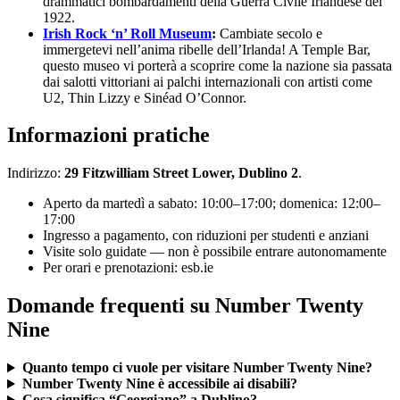
drammatici bombardamenti della Guerra Civile Irlandese del
1922.
Irish Rock ‘n’ Roll Museum
:
Cambiate secolo e
immergetevi nell’anima ribelle dell’Irlanda! A Temple Bar,
questo museo vi porterà a scoprire come la nazione sia passata
dai salotti vittoriani ai palchi internazionali con artisti come
U2, Thin Lizzy e Sinéad O’Connor.
Informazioni pratiche
Indirizzo:
29 Fitzwilliam Street Lower, Dublino 2
.
Aperto da martedì a sabato: 10:00–17:00; domenica: 12:00–
17:00
Ingresso a pagamento, con riduzioni per studenti e anziani
Visite solo guidate — non è possibile entrare autonomamente
Per orari e prenotazioni: esb.ie
Domande frequenti su Number Twenty
Nine
Quanto tempo ci vuole per visitare Number Twenty Nine?
Number Twenty Nine è accessibile ai disabili?
Cosa significa “Georgiano” a Dublino?