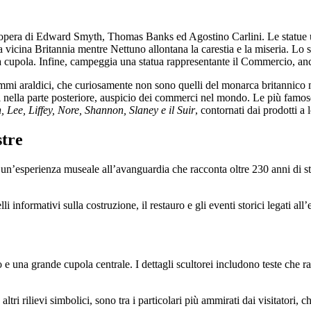
 opera di Edward Smyth, Thomas Banks ed Agostino Carlini. Le statue uma
 vicina Britannia mentre Nettuno allontana la carestia e la miseria. Lo s
 cupola. Infine, campeggia una statua rappresentante il Commercio, anch
temmi araldici, che curiosamente non sono quelli del monarca britannico
ti nella parte posteriore, auspicio dei commerci nel mondo. Le più famose
Lee, Liffey, Nore, Shannon, Slaney e il Suir
, contornati dai prodotti a 
stre
 un’esperienza museale all’avanguardia che racconta oltre 230 anni di sto
i informativi sulla costruzione, il restauro e gli eventi storici legati all’e
 e una grande cupola centrale. I dettagli scultorei includono teste che r
tri rilievi simbolici, sono tra i particolari più ammirati dai visitatori,