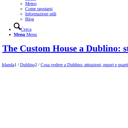
Meteo
Come spostarsi
Informazioni utili
Blog
Cerca
Menu
Menu
The Custom House a Dublino: sto
Irlanda
1
/
Dublino
2
/
Cosa vedere a Dublino: attrazioni, musei e quarti