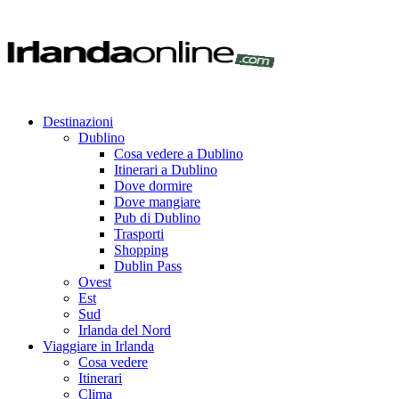
Destinazioni
Dublino
Cosa vedere a Dublino
Itinerari a Dublino
Dove dormire
Dove mangiare
Pub di Dublino
Trasporti
Shopping
Dublin Pass
Ovest
Est
Sud
Irlanda del Nord
Viaggiare in Irlanda
Cosa vedere
Itinerari
Clima