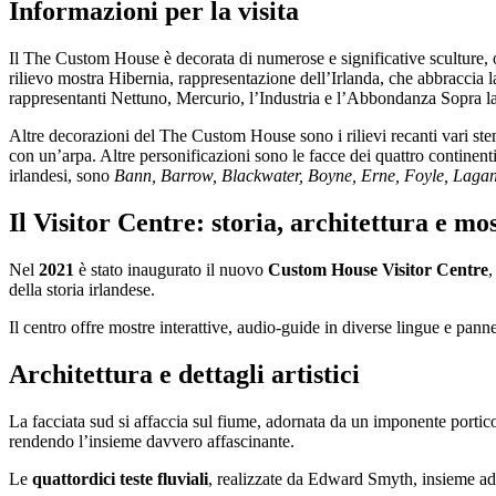
Informazioni per la visita
Il The Custom House è decorata di numerose e significative sculture,
rilievo mostra Hibernia, rappresentazione dell’Irlanda, che abbraccia la
rappresentanti Nettuno, Mercurio, l’Industria e l’Abbondanza Sopra la
Altre decorazioni del The Custom House sono i rilievi recanti vari s
con un’arpa. Altre personificazioni sono le facce dei quattro continen
irlandesi, sono
Bann, Barrow, Blackwater, Boyne, Erne, Foyle, Lagan, 
Il Visitor Centre: storia, architettura e mo
Nel
2021
è stato inaugurato il nuovo
Custom House Visitor Centre
,
della storia irlandese.
Il centro offre mostre interattive, audio-guide in diverse lingue e pannell
Architettura e dettagli artistici
La facciata sud si affaccia sul fiume, adornata da un imponente portico
rendendo l’insieme davvero affascinante.
Le
quattordici teste fluviali
, realizzate da Edward Smyth, insieme ad al