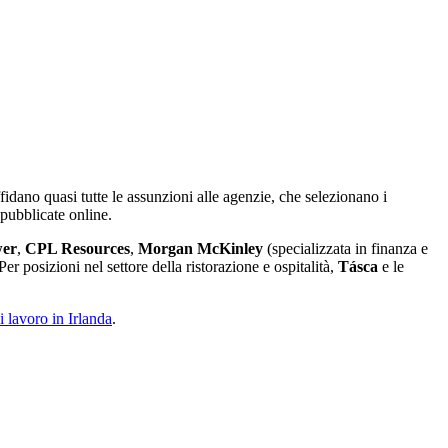
idano quasi tutte le assunzioni alle agenzie, che selezionano i
 pubblicate online.
er
,
CPL Resources
,
Morgan McKinley
(specializzata in finanza e
er posizioni nel settore della ristorazione e ospitalità,
Tásca
e le
i lavoro in Irlanda
.