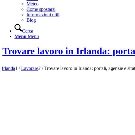
Meteo
Come spostarsi
Informazioni utili
Blog
Cerca
Menu
Menu
Trovare lavoro in Irlanda: portal
Irlanda
1
/
Lavorare
2
/
Trovare lavoro in Irlanda: portali, agenzie e stra