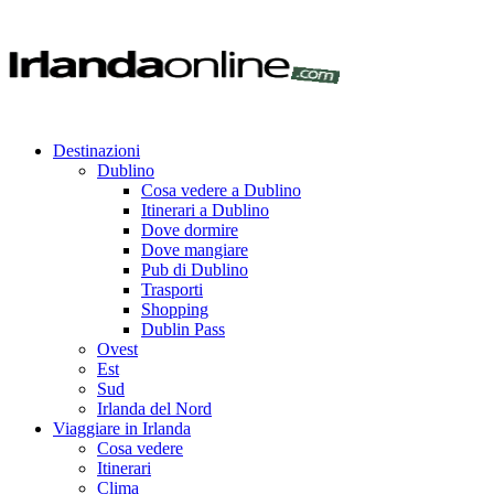
Destinazioni
Dublino
Cosa vedere a Dublino
Itinerari a Dublino
Dove dormire
Dove mangiare
Pub di Dublino
Trasporti
Shopping
Dublin Pass
Ovest
Est
Sud
Irlanda del Nord
Viaggiare in Irlanda
Cosa vedere
Itinerari
Clima