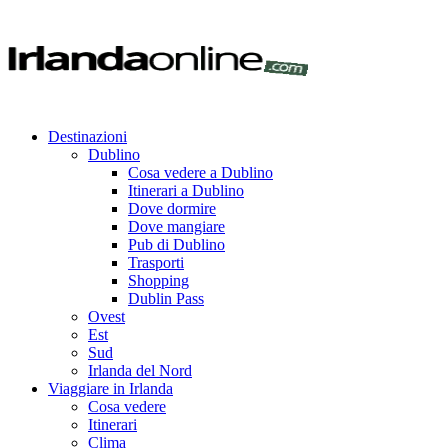
Destinazioni
Dublino
Cosa vedere a Dublino
Itinerari a Dublino
Dove dormire
Dove mangiare
Pub di Dublino
Trasporti
Shopping
Dublin Pass
Ovest
Est
Sud
Irlanda del Nord
Viaggiare in Irlanda
Cosa vedere
Itinerari
Clima