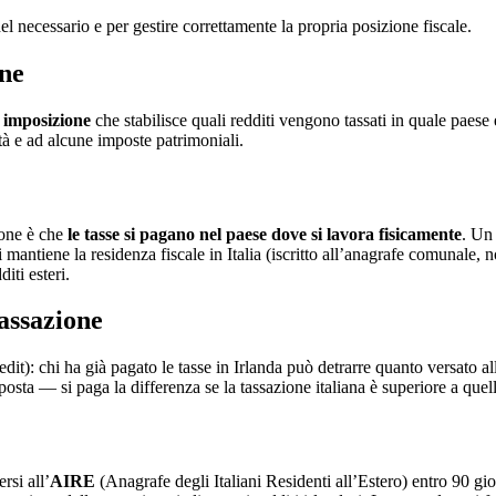
 necessario e per gestire correttamente la propria posizione fiscale.
one
 imposizione
che stabilisce quali redditi vengono tassati in quale paese
tà e ad alcune imposte patrimoniali.
ione è che
le tasse si pagano nel paese dove si lavora fisicamente
. Un 
hi mantiene la residenza fiscale in Italia (iscritto all’anagrafe comunale, 
iti esteri.
tassazione
edit): chi ha già pagato le tasse in Irlanda può detrarre quanto versato 
mposta — si paga la differenza se la tassazione italiana è superiore a quel
rsi all’
AIRE
(Anagrafe degli Italiani Residenti all’Estero) entro 90 gio