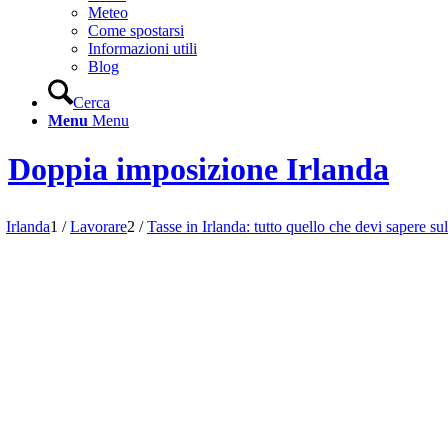
Meteo
Come spostarsi
Informazioni utili
Blog
Cerca
Menu
Menu
Doppia imposizione Irlanda
Irlanda
1
/
Lavorare
2
/
Tasse in Irlanda: tutto quello che devi sapere sul