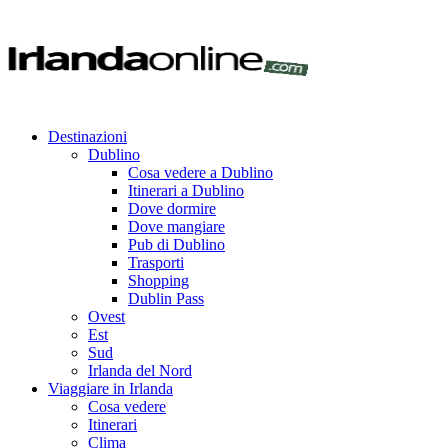
Destinazioni
Dublino
Cosa vedere a Dublino
Itinerari a Dublino
Dove dormire
Dove mangiare
Pub di Dublino
Trasporti
Shopping
Dublin Pass
Ovest
Est
Sud
Irlanda del Nord
Viaggiare in Irlanda
Cosa vedere
Itinerari
Clima