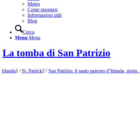
Meteo
Come spostarsi
Informazioni utili
Blog
Cerca
Menu
Menu
La tomba di San Patrizio
Irlanda
1
/
St. Patrick
2
/
San Patrizio: il santo patrono d’Irlanda, storia,