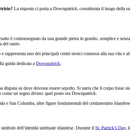
trizio?
La risposta ci porta a Downpatrick, considerata il luogo della sua
satto è contrassegnato da una grande pietra in granito, semplice e senza
a del santo.
 rappresenta uno dei principali centri storici connessi alla sua vita e all
alla guida dedicata a
Downpatrick
.
isputa su dove dovesse essere sepolto. Si narra che il corpo fosse siste
tato come un segno divino: quel posto era Downpatrick.
ida e San Columba, altre figure fondamentali del cristianesimo irlandese
simbolo dell’identità spirituale irlandese. Durante il
St. Patrick’s Day
, 