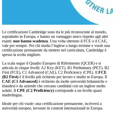
Le certificazioni Cambridge sono tra le più riconosciute al mondo,
soprattutto in Europa, e hanno un vantaggio unico rispetto agli altri
esami:
non hanno scadenza
. Una volta ottenuto il FCE o il CAE,
vale per sempre. Per chi studia l’inglese a lungo termine e vuole una
certificazione permanente da mettere nel curriculum, Cambridge è
spesso la scelta migliore.
La scala segue il Quadro Europeo di Riferimento (QCER) e si
articola in cinque livelli: A2 Key (KET), B1 Preliminary (PET), B2
First (FCE), C1 Advanced (CAE), C2 Proficiency (CPE). Il
FCE
(B2 First)
è il livello più richiesto per lavoro e studio in Europa. Il
CAE (C1 Advanced)
è richiesto da molte università britanniche e
irlandesi e da aziende che cercano candidati con un inglese molto
solido. Il
CPE (C2 Proficiency)
corrisponde a un livello quasi
madrelingua.
Ideale per chi vuole: una certificazione permanente, iscriversi a
università europee, lavorare in contesti internazionali in Europa.