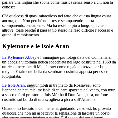
parlare una lingua che suona come musica senza senso a chi non la
conosce.
C’è qualcosa di quasi miracoloso nel fatto che questa lingua esista
ancora, qui. Non perché non stesse scomparendo — sta
scomparendo, lentamente. Ma ha resistito più a lungo qui che
altrove, forse perché il paesaggio stesso ha reso difficile l’accesso e
quindi il cambiamento.
Kylemore e le isole Aran
La Kylemore Abbey
è l’immagine più fotografata del Connemara,
un’abbazia vittoriana gotica specchiata nel lago costruita nel 1868 da
un ricco mercante di Manchester come regalo di nozze per la
moglie. È talmente bella da sembrare costruita apposta per essere
fotografata.
Le Isole Aran
, raggiungibili in traghetto da Rossaveel, sono
l’appendice naturale: tre isole di calcare spazzate dal vento, con muri
a secco e forti preistorici. Inis Mór ha il Dun Aonghasa, un forte
costruito sul bordo di una scogliera a picco sull’Atlantico.
Quando ho lasciato il Connemara, guidando verso est, ho provato
qualcosa che non mi aspettavo: la sensazione di lasciare un posto
che avevo appena iniziato a capire. È il segno dei posti buoni.