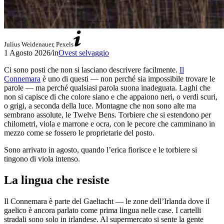
Julius Weidenauer, Pexels
1 Agosto 2026
/
in
Ovest selvaggio
Ci sono posti che non si lasciano descrivere facilmente.
Il
Connemara
è uno di questi — non perché sia impossibile trovare le
parole — ma perché qualsiasi parola suona inadeguata. Laghi che
non si capisce di che colore siano e che appaiono neri, o verdi scuri,
o grigi, a seconda della luce. Montagne che non sono alte ma
sembrano assolute, le Twelve Bens. Torbiere che si estendono per
chilometri, viola e marrone e ocra, con le pecore che camminano in
mezzo come se fossero le proprietarie del posto.
Sono arrivato in agosto, quando l’erica fiorisce e le torbiere si
tingono di viola intenso.
La lingua che resiste
Il Connemara è parte del Gaeltacht — le zone dell’Irlanda dove il
gaelico è ancora parlato come prima lingua nelle case. I cartelli
stradali sono solo in irlandese. Al supermercato si sente la gente