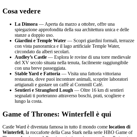
Cosa vedere
La Dimora
— Aperta da marzo a ottobre, offre una
spiegazione approfondita della sua architettura unica e delle
stanze a doppio uso.
Giardini e Temple Water
— Scopri giardini formali, terrazze
con vista panoramica e il lago artificiale Temple Water,
circondato da alberi secolari.
Audley’s Castle
— Esplora le rovine di una torre medievale
del XV secolo situata nella tenuta, facilmente raggiungibile
con una breve passeggiata.
Stable Yard e Fattoria
— Visita una fattoria vittoriana
restaurata, dove puoi incontrare animali, scoprire laboratori
artigianali e gustare un caffè al Cornmill Café.
Sentieri e Strangford Lough
— Oltre 16 km di sentieri
segnalati ti porteranno attraverso boschi, prati, scogliere e
lungo la costa.
Game of Thrones: Winterfell è qui
Castle Ward è diventata famosa in tutto il mondo come
location di
Winterfell
, la roccaforte della Casa Stark nella serie HBO Game of