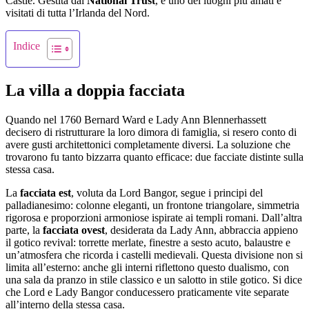
Castle. Gestita dal
National Trust
, è uno dei luoghi più amati e
visitati di tutta l’Irlanda del Nord.
Indice
La villa a doppia facciata
Quando nel 1760 Bernard Ward e Lady Ann Blennerhassett
decisero di ristrutturare la loro dimora di famiglia, si resero conto di
avere gusti architettonici completamente diversi. La soluzione che
trovarono fu tanto bizzarra quanto efficace: due facciate distinte sulla
stessa casa.
La
facciata est
, voluta da Lord Bangor, segue i principi del
palladianesimo: colonne eleganti, un frontone triangolare, simmetria
rigorosa e proporzioni armoniose ispirate ai templi romani. Dall’altra
parte, la
facciata ovest
, desiderata da Lady Ann, abbraccia appieno
il gotico revival: torrette merlate, finestre a sesto acuto, balaustre e
un’atmosfera che ricorda i castelli medievali. Questa divisione non si
limita all’esterno: anche gli interni riflettono questo dualismo, con
una sala da pranzo in stile classico e un salotto in stile gotico. Si dice
che Lord e Lady Bangor conducessero praticamente vite separate
all’interno della stessa casa.