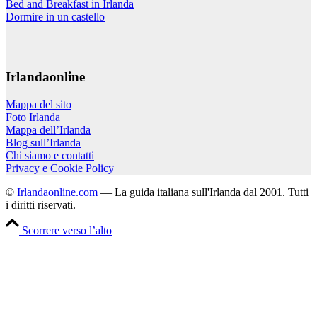
Bed and Breakfast in Irlanda
Dormire in un castello
Irlandaonline
Mappa del sito
Foto Irlanda
Mappa dell’Irlanda
Blog sull’Irlanda
Chi siamo e contatti
Privacy e Cookie Policy
©
Irlandaonline.com
— La guida italiana sull'Irlanda dal 2001. Tutti
i diritti riservati.
Scorrere verso l’alto