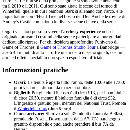
Thrones. Le riprese della prima stagione si sono svolte nella tenuta
tra il 2010 e il 2011. Qui sono state girate le scene del torneo di
Winterfell, quelle in cui i bambini Stark si allenano con l’arco, e le
inquadrature con l’Heart Tree nel bosco dei Dèi. Anche le rovine di
Audley’s Castle compaiono in diverse scene chiave della serie.
Oggi i visitatori possono vivere l’
archery experience
nel set
originale, provare i costumi della serie e partecipare a tour guidati
dedicati alle riprese. Per chi desidera approfondire l’universo di
Game of Thrones, il
Game of Thrones Studio Tour
a Banbridge —
a soli 45 minuti di auto — offre una mostra di set originali, costumi,
armi ed effetti speciali in uno spazio espositivo ufficiale.
Informazioni pratiche
Orari:
La tenuta è aperta tutto l’anno, dalle 10:00 alle 17:00;
puoi visitare la dimora da marzo a ottobre.
Biglietti:
Per gli adulti il costo è di circa £13, per i bambini è
di circa £6,50, mentre il biglietto famiglia è di circa £32.
L’ingresso è gratuito per i membri del National Trust. Prenota
il
Winterfell Tours
(dura 9 ore)!
Come arrivare:
Si trova a soli 35 minuti di auto da Belfast,
prendendo l’uscita Downpatrick dalla A7. C’è parcheggio
gratuito disponibile e puoi anche prendere il bus 7A da
Belfast.