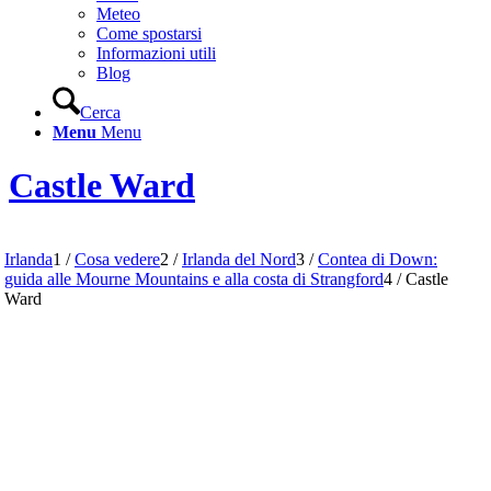
Meteo
Come spostarsi
Informazioni utili
Blog
Cerca
Menu
Menu
Castle Ward
Irlanda
1
/
Cosa vedere
2
/
Irlanda del Nord
3
/
Contea di Down:
guida alle Mourne Mountains e alla costa di Strangford
4
/
Castle
Ward