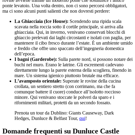
rovine avviene tramite un moderno ponte che sostituisce l’antico
ponte levatoio. Una volta dentro, non ci sono percorsi obbligatori,
ma ci sono alcuni punti salienti che non dovresti perdere:
La Ghiacciaia (Ice House):
Scendendo una ripida scala
scavata nella roccia sotto il cortile principale, si arriva alla
ghiacciaia. Qui, in inverno, venivano conservati blocchi di
ghiaccio prelevati dai laghi circostanti e isolati con paglia, per
mantenere il cibo fresco durante l’estate. È un ambiente umido
e freddo che offre uno spaccato dell’ingegneria domestica
dell’epoca.
I bagni (Garderobe):
Sulla parete nord, si possono notare dei
buchi nel muro. Erano le latrine. Gli escrementi cadevano
direttamente lungo la parete esterna della scogliera, finendo in
mare. Un sistema igienico piuttosto brutale ma efficace.
L’avamposto orientale:
Superate le rovine della cucina
crollata, un sentiero stretto (con corrimano, ma che fa
comunque battere il cuore) conduce all’isolotto roccioso
minore. Qui venivano stoccate le polveri da sparo e i
rifornimenti militari, protetti da un secondo fossato.
Prenota un tour da Dublino: Giants Causeway, Dark
Hedges, Dunluce & Belfast Tour,
qui
!
Domande frequenti su Dunluce Castle