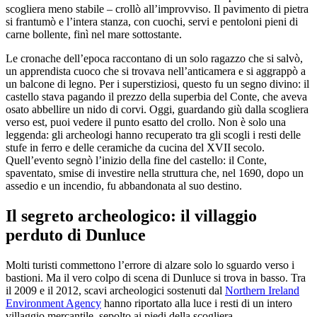
scogliera meno stabile – crollò all’improvviso. Il pavimento di pietra
si frantumò e l’intera stanza, con cuochi, servi e pentoloni pieni di
carne bollente, finì nel mare sottostante.
Le cronache dell’epoca raccontano di un solo ragazzo che si salvò,
un apprendista cuoco che si trovava nell’anticamera e si aggrappò a
un balcone di legno. Per i superstiziosi, questo fu un segno divino: il
castello stava pagando il prezzo della superbia del Conte, che aveva
osato abbellire un nido di corvi. Oggi, guardando giù dalla scogliera
verso est, puoi vedere il punto esatto del crollo. Non è solo una
leggenda: gli archeologi hanno recuperato tra gli scogli i resti delle
stufe in ferro e delle ceramiche da cucina del XVII secolo.
Quell’evento segnò l’inizio della fine del castello: il Conte,
spaventato, smise di investire nella struttura che, nel 1690, dopo un
assedio e un incendio, fu abbandonata al suo destino.
Il segreto archeologico: il villaggio
perduto di Dunluce
Molti turisti commettono l’errore di alzare solo lo sguardo verso i
bastioni. Ma il vero colpo di scena di Dunluce si trova in basso. Tra
il 2009 e il 2012, scavi archeologici sostenuti dal
Northern Ireland
Environment Agency
hanno riportato alla luce i resti di un intero
villaggio mercantile, sepolto ai piedi della scogliera.