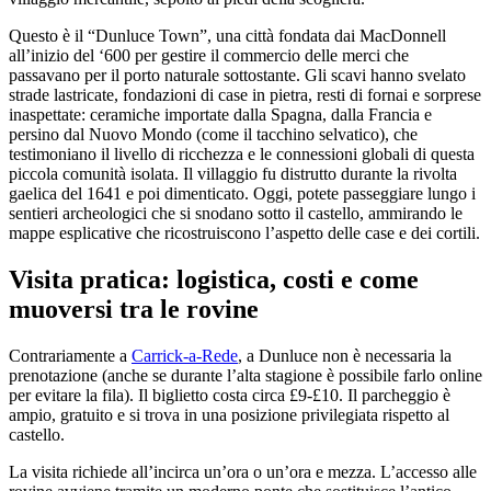
Questo è il “Dunluce Town”, una città fondata dai MacDonnell
all’inizio del ‘600 per gestire il commercio delle merci che
passavano per il porto naturale sottostante. Gli scavi hanno svelato
strade lastricate, fondazioni di case in pietra, resti di fornai e sorprese
inaspettate: ceramiche importate dalla Spagna, dalla Francia e
persino dal Nuovo Mondo (come il tacchino selvatico), che
testimoniano il livello di ricchezza e le connessioni globali di questa
piccola comunità isolata. Il villaggio fu distrutto durante la rivolta
gaelica del 1641 e poi dimenticato. Oggi, potete passeggiare lungo i
sentieri archeologici che si snodano sotto il castello, ammirando le
mappe esplicative che ricostruiscono l’aspetto delle case e dei cortili.
Visita pratica: logistica, costi e come
muoversi tra le rovine
Contrariamente a
Carrick-a-Rede
, a Dunluce non è necessaria la
prenotazione (anche se durante l’alta stagione è possibile farlo online
per evitare la fila). Il biglietto costa circa £9-£10. Il parcheggio è
ampio, gratuito e si trova in una posizione privilegiata rispetto al
castello.
La visita richiede all’incirca un’ora o un’ora e mezza. L’accesso alle