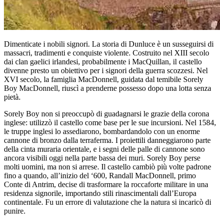
Dimenticate i nobili signori. La storia di Dunluce è un susseguirsi di
massacri, tradimenti e conquiste violente. Costruito nel XIII secolo
dai clan gaelici irlandesi, probabilmente i MacQuillan, il castello
divenne presto un obiettivo per i signori della guerra scozzesi. Nel
XVI secolo, la famiglia MacDonnell, guidata dal temibile Sorely
Boy MacDonnell, riuscì a prenderne possesso dopo una lotta senza
pietà.
Sorely Boy non si preoccupò di guadagnarsi le grazie della corona
inglese: utilizzò il castello come base per le sue incursioni. Nel 1584,
le truppe inglesi lo assediarono, bombardandolo con un enorme
cannone di bronzo dalla terraferma. I proiettili danneggiarono parte
della cinta muraria orientale, e i segni delle palle di cannone sono
ancora visibili oggi nella parte bassa dei muri. Sorely Boy perse
molti uomini, ma non si arrese. Il castello cambiò più volte padrone
fino a quando, all’inizio del ‘600, Randall MacDonnell, primo
Conte di Antrim, decise di trasformare la roccaforte militare in una
residenza signorile, importando stili rinascimentali dall’Europa
continentale. Fu un errore di valutazione che la natura si incaricò di
punire.