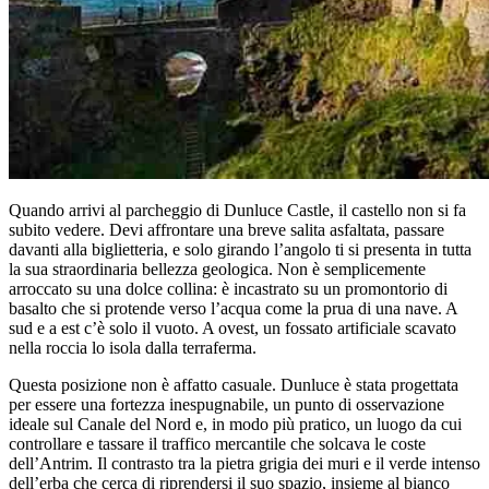
Quando arrivi al parcheggio di Dunluce Castle, il castello non si fa
subito vedere. Devi affrontare una breve salita asfaltata, passare
davanti alla biglietteria, e solo girando l’angolo ti si presenta in tutta
la sua straordinaria bellezza geologica. Non è semplicemente
arroccato su una dolce collina: è incastrato su un promontorio di
basalto che si protende verso l’acqua come la prua di una nave. A
sud e a est c’è solo il vuoto. A ovest, un fossato artificiale scavato
nella roccia lo isola dalla terraferma.
Questa posizione non è affatto casuale. Dunluce è stata progettata
per essere una fortezza inespugnabile, un punto di osservazione
ideale sul Canale del Nord e, in modo più pratico, un luogo da cui
controllare e tassare il traffico mercantile che solcava le coste
dell’Antrim. Il contrasto tra la pietra grigia dei muri e il verde intenso
dell’erba che cerca di riprendersi il suo spazio, insieme al bianco