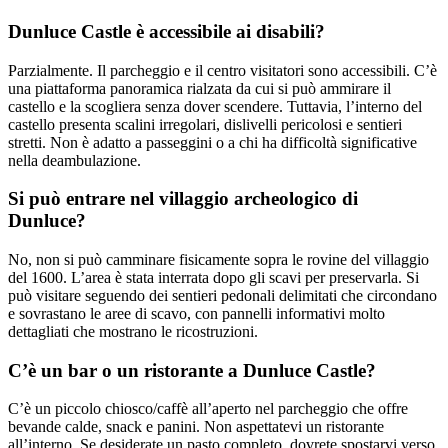
Dunluce Castle è accessibile ai disabili?
Parzialmente. Il parcheggio e il centro visitatori sono accessibili. C’è
una piattaforma panoramica rialzata da cui si può ammirare il
castello e la scogliera senza dover scendere. Tuttavia, l’interno del
castello presenta scalini irregolari, dislivelli pericolosi e sentieri
stretti. Non è adatto a passeggini o a chi ha difficoltà significative
nella deambulazione.
Si può entrare nel villaggio archeologico di
Dunluce?
No, non si può camminare fisicamente sopra le rovine del villaggio
del 1600. L’area è stata interrata dopo gli scavi per preservarla. Si
può visitare seguendo dei sentieri pedonali delimitati che circondano
e sovrastano le aree di scavo, con pannelli informativi molto
dettagliati che mostrano le ricostruzioni.
C’è un bar o un ristorante a Dunluce Castle?
C’è un piccolo chiosco/caffè all’aperto nel parcheggio che offre
bevande calde, snack e panini. Non aspettatevi un ristorante
all’interno. Se desiderate un pasto completo, dovrete spostarvi verso