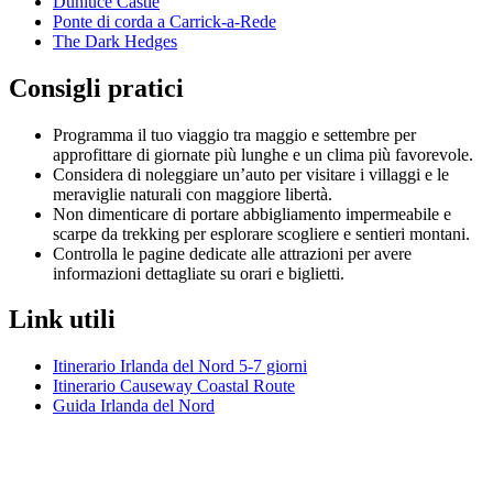
Dunluce Castle
Ponte di corda a Carrick-a-Rede
The Dark Hedges
Consigli pratici
Programma il tuo viaggio tra maggio e settembre per
approfittare di giornate più lunghe e un clima più favorevole.
Considera di noleggiare un’auto per visitare i villaggi e le
meraviglie naturali con maggiore libertà.
Non dimenticare di portare abbigliamento impermeabile e
scarpe da trekking per esplorare scogliere e sentieri montani.
Controlla le pagine dedicate alle attrazioni per avere
informazioni dettagliate su orari e biglietti.
Link utili
Itinerario Irlanda del Nord 5-7 giorni
Itinerario Causeway Coastal Route
Guida Irlanda del Nord