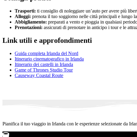
Trasporti:
ti consiglio di noleggiare un’auto per avere più liber
Alloggi:
prenota il tuo soggiorno nelle città principali e lungo
Abbigliamento:
preparati a vento e pioggia in qualsiasi period
Prenotazioni:
assicurati di prenotare in anticipo i tour e le attr
Link utili e approfondimenti
Guida completa Irlanda del Nord
Itinerario cinematografico in Irlanda
Itinerario dei castelli in Irlanda
Game of Thrones Studio Tour
Causeway Coastal Route
Pianifica il tuo viaggio in Irlanda con le esperienze selezionate da Irla