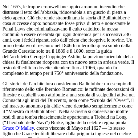
Nel 1653, le truppe cromwelliane appiccarono un incendio che
distrusse il tetto dell’abbazia, riducendola a un guscio di pietra a
cielo aperto. Ciò che rende straordinaria la storia di Ballintubber è
cosa successe dopo: nonostante fosse priva di tetto e nonostante le
Penal Laws che criminalizzavano il culto cattolico, la messa
continuò a essere celebrata qui ogni domenica per i successivi 236
anni, con i fedeli riparati solo dall’edera che ricopriva le rovine. Un
primo tentativo di restauro nel 1846 fu interrotto quasi subito dalla
Grande Carestia; solo tra il 1889 e il 1890, sotto la guida
dell’architetto George Coppinger Ashlin, la porzione orientale della
chiesa fu finalmente ricoperta con un nuovo tetto in ardesia verde. Il
resto dell’edificio dovette attendere fino al 1966, quando fu
completato in tempo per il 750° anniversario della fondazione.
Gli storici dell’architettura considerano Ballintubber un esempio di
riferimento dello stile Ibernico-Romanico: le raffinate decorazioni di
finestre e capitelli sono attribuite a una scuola di scalpellini attiva nel
Connacht agli inizi del Duecento, nota come “Scuola dell’Ovest”, il
cui maestro anonimo più abile viene ricordato semplicemente come
il “Maestro di Ballintubber”. Nella sacrestia si conservano inoltre i
resti di una tomba rinascimentale appartenuta a Tiobaid na Long
(“Theobald delle Navi”) Burke, figlio della celebre regina pirata
Grace O’Malley
, creato visconte di Mayo nel 1627 — lo stesso
figlio che Grace tentò di liberare dalla prigionia inglese nel celebre