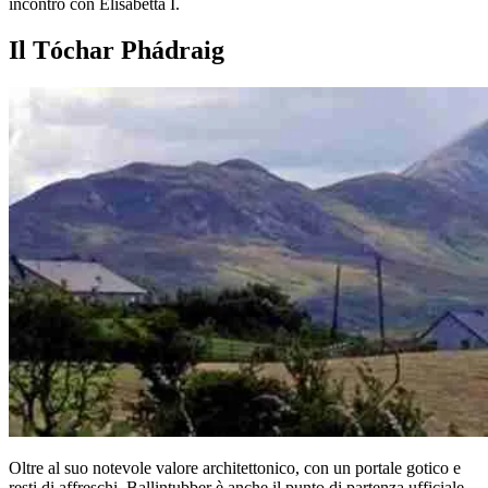
incontro con Elisabetta I.
Il Tóchar Phádraig
Oltre al suo notevole valore architettonico, con un portale gotico e
resti di affreschi, Ballintubber è anche il punto di partenza ufficiale