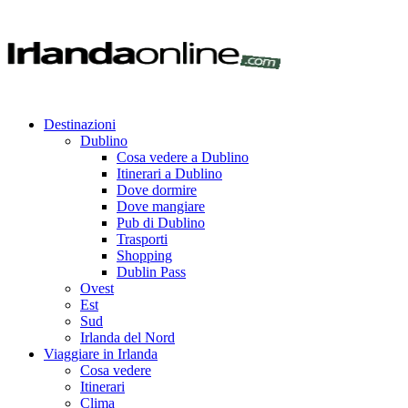
Destinazioni
Dublino
Cosa vedere a Dublino
Itinerari a Dublino
Dove dormire
Dove mangiare
Pub di Dublino
Trasporti
Shopping
Dublin Pass
Ovest
Est
Sud
Irlanda del Nord
Viaggiare in Irlanda
Cosa vedere
Itinerari
Clima