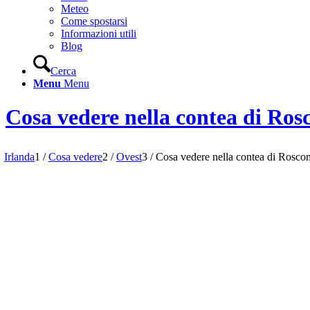
Meteo
Come spostarsi
Informazioni utili
Blog
Cerca
Menu
Menu
Cosa vedere nella contea di Ros
Irlanda
1
/
Cosa vedere
2
/
Ovest
3
/
Cosa vedere nella contea di Roscomm