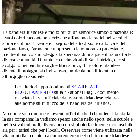
La bandiera irlandese è molto più di un semplice simbolo nazionale:
i suoi colori raccontano storie che affondano le radici nei secoli di
storia e cultura. Il verde è il segno della tradizione cattolica e del
nazionalismo, l’arancione rappresenta la minoranza protestante,
mentre il bianco simboleggia la speranza di una pace duratura tra le
diverse comunità. Durante le celebrazioni di San Patrizio, che si
svolgono nei parchi e sugli edifici storici, il tricolore irlandese
diventa il protagonista indiscusso, un richiamo all’identità e
all’orgoglio nazionale.
Per ulteriori approfondimenti
SCARICA IL
REGOLAMENTO
sulla “National Flag”, documento
rilasciato in via ufficiale dal governo irlandese relativo
alle norme sull’utilizzo della bandiera dell’Irlanda.
Ma non è solo durante gli eventi ufficiali che la bandiera Irlanda fa
la sua comparsa; la vediamo spesso anche nello sport, nelle scuole e
nei festival culturali, diventando un simbolo facilmente riconoscibile
sia per i turisti che per i locali. Osservare come viene utilizzata nella
vita quotidiana ci aiuta a comprendere meglio il tricolore irlandese