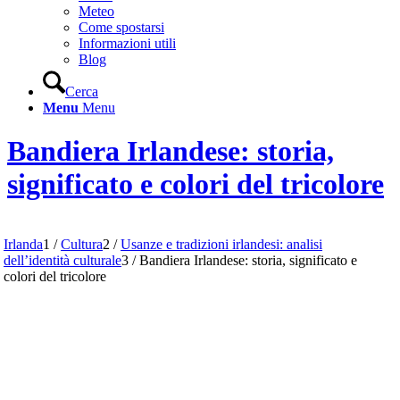
Meteo
Come spostarsi
Informazioni utili
Blog
Cerca
Menu
Menu
Bandiera Irlandese: storia,
significato e colori del tricolore
Irlanda
1
/
Cultura
2
/
Usanze e tradizioni irlandesi: analisi
dell’identità culturale
3
/
Bandiera Irlandese: storia, significato e
colori del tricolore