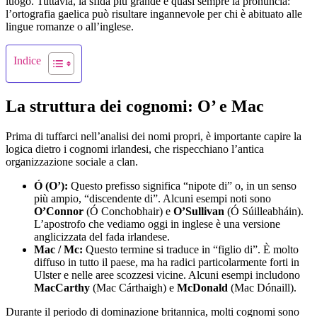
luogo. Tuttavia, la sfida più grande è quasi sempre la pronuncia:
l’ortografia gaelica può risultare ingannevole per chi è abituato alle
lingue romanze o all’inglese.
Indice
La struttura dei cognomi: O’ e Mac
Prima di tuffarci nell’analisi dei nomi propri, è importante capire la
logica dietro i cognomi irlandesi, che rispecchiano l’antica
organizzazione sociale a clan.
Ó (O’):
Questo prefisso significa “nipote di” o, in un senso
più ampio, “discendente di”. Alcuni esempi noti sono
O’Connor
(Ó Conchobhair) e
O’Sullivan
(Ó Súilleabháin).
L’apostrofo che vediamo oggi in inglese è una versione
anglicizzata del fada irlandese.
Mac / Mc:
Questo termine si traduce in “figlio di”. È molto
diffuso in tutto il paese, ma ha radici particolarmente forti in
Ulster e nelle aree scozzesi vicine. Alcuni esempi includono
MacCarthy
(Mac Cárthaigh) e
McDonald
(Mac Dónaill).
Durante il periodo di dominazione britannica, molti cognomi sono