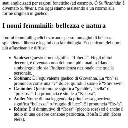
stati anglicizzati per ragioni fonetiche (ad esempio,
Ó Suilleabháin
è
diventato
Sullivan
), ma oggi stiamo assistendo a un ritorno alle
forme originali in gaelico.
I nomi femminili: bellezza e natura
I nomi femminili gaelici evocano spesso immagini di bellezza
splendente, libertà e legami con la mitologia. Ecco alcuni dei nomi
più affascinanti e diffusi:
Saoirse:
Questo nome significa “Libertà”. Negli ultimi
decenni, è diventato uno dei nomi più amati in Irlanda,
simboleggiando sia l’indipendenza nazionale che quella
personale.
Siobhán:
È l’equivalente gaelico di Giovanna. La “bh” si
pronuncia come una “v” dolce, quindi il suono è “Shiv-awn”.
Caoimhe:
Questo nome significa “gentile”, “bella” o
“preziosa”. La pronuncia è simile a “Kee-va”.
Aoife:
Nome di una leggendaria principessa guerriera,
significa “bellezza” o “raggio di luce”. Si pronuncia “Ee-fa”.
Róisín:
È il diminutivo di “Rosa” (piccola rosa) ed è anche il
titolo di una celebre canzone patriottica, Róisín Dubh (Rosa
Nera).