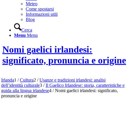
Meteo
Come spostarsi
Informazioni utili
Blog
Cerca
Menu
Menu
Nomi gaelici irlandesi:
significato, pronuncia e origine
Irlanda
1
/
Cultura
2
/
Usanze e tradizioni irlandesi: analisi
dell’identità culturale
3
/
Il Gaelico Irlandese: storia, caratteristiche e
guida alla lingua irlandese
4
/
Nomi gaelici irlandesi: significato,
pronuncia e origine