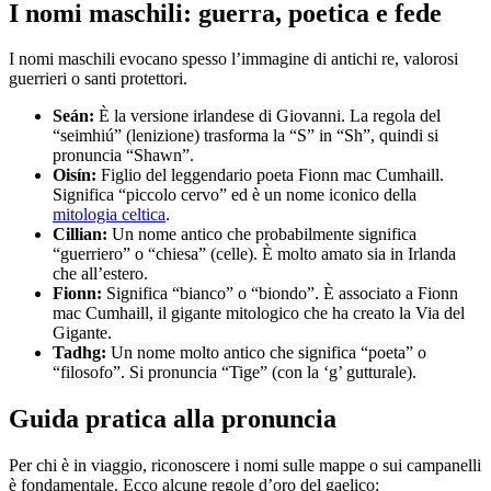
I nomi maschili: guerra, poetica e fede
I nomi maschili evocano spesso l’immagine di antichi re, valorosi
guerrieri o santi protettori.
Seán:
È la versione irlandese di Giovanni. La regola del
“seimhiú” (lenizione) trasforma la “S” in “Sh”, quindi si
pronuncia “Shawn”.
Oisín:
Figlio del leggendario poeta Fionn mac Cumhaill.
Significa “piccolo cervo” ed è un nome iconico della
mitologia celtica
.
Cillian:
Un nome antico che probabilmente significa
“guerriero” o “chiesa” (celle). È molto amato sia in Irlanda
che all’estero.
Fionn:
Significa “bianco” o “biondo”. È associato a Fionn
mac Cumhaill, il gigante mitologico che ha creato la Via del
Gigante.
Tadhg:
Un nome molto antico che significa “poeta” o
“filosofo”. Si pronuncia “Tige” (con la ‘g’ gutturale).
Guida pratica alla pronuncia
Per chi è in viaggio, riconoscere i nomi sulle mappe o sui campanelli
è fondamentale. Ecco alcune regole d’oro del gaelico: