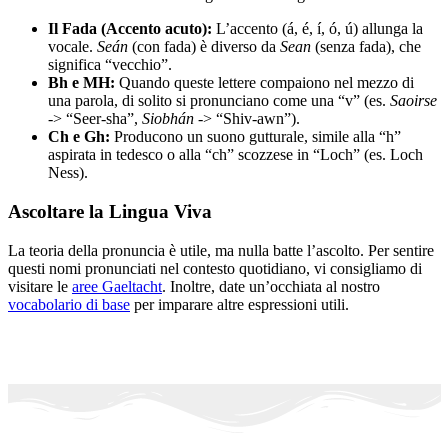
Il Fada (Accento acuto):
L’accento (á, é, í, ó, ú) allunga la
vocale.
Seán
(con fada) è diverso da
Sean
(senza fada), che
significa “vecchio”.
Bh e MH:
Quando queste lettere compaiono nel mezzo di
una parola, di solito si pronunciano come una “v” (es.
Saoirse
-> “Seer-sha”,
Siobhán
-> “Shiv-awn”).
Ch e Gh:
Producono un suono gutturale, simile alla “h”
aspirata in tedesco o alla “ch” scozzese in “Loch” (es. Loch
Ness).
Ascoltare la Lingua Viva
La teoria della pronuncia è utile, ma nulla batte l’ascolto. Per sentire
questi nomi pronunciati nel contesto quotidiano, vi consigliamo di
visitare le
aree Gaeltacht
. Inoltre, date un’occhiata al nostro
vocabolario di base
per imparare altre espressioni utili.